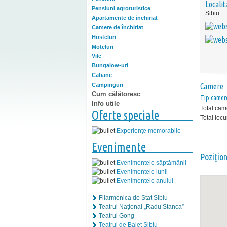
Localit
Pensiuni agroturistice
Sibiu
Apartamente de închiriat
Camere de închiriat
Hosteluri
Moteluri
Vile
Bungalow-uri
Cabane
Campinguri
Camere
Cum călătoresc
Tip camer
Info utile
Total cam
Oferte speciale
Total locu
Experiențe memorabile
Evenimente
Poziţio
Evenimentele săptămânii
Evenimentele lunii
Evenimentele anului
Filarmonica de Stat Sibiu
Teatrul Naţional „Radu Stanca”
Teatrul Gong
Teatrul de Balet Sibiu