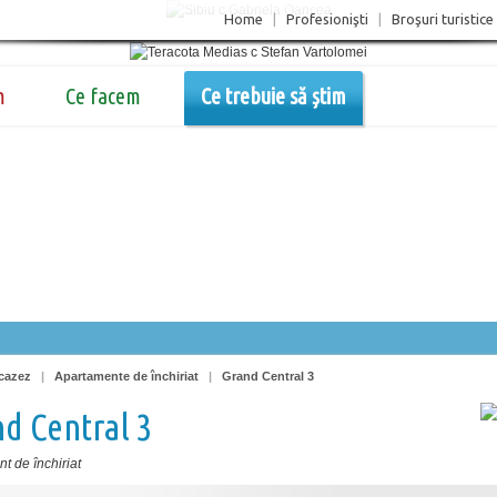
Home
|
Profesionişti
|
Broşuri turistice
m
Ce facem
Ce trebuie să știm
cazez
|
Apartamente de închiriat
|
Grand Central 3
d Central 3
t de închiriat