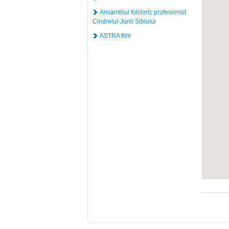
Ansamblul folcloric profesionist
Cindrelul-Junii Sibiului
ASTRA film