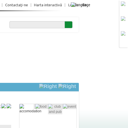
Ro
|
Contactaţi-ne
|
Harta interactivă
|
Login