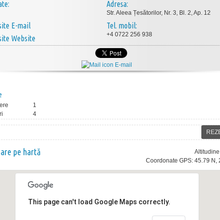
ate:
Adresa:
Str. Aleea Țesătorilor, Nr. 3, Bl. 2, Ap. 12
E-mail
Tel. mobil:
+4 0722 256 938
Website
E-mail
e
ere
1
ri
4
REZ
nare pe hartă
Altitudin
Coordonate GPS: 45.79 N, 
This page can't load Google Maps correctly.