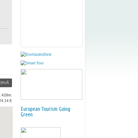
ERVĂ
e: 428m.
24.14 E
European Tourism Going
Green