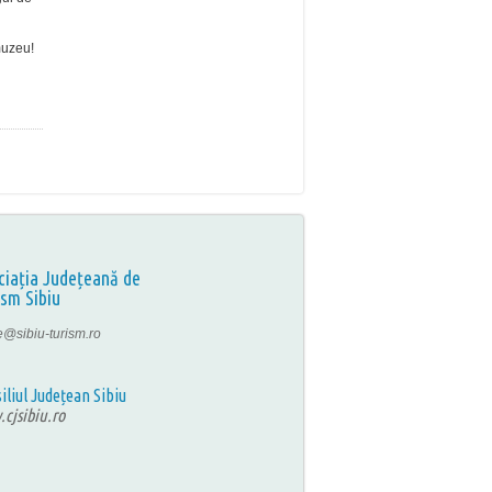
 muzeu!
ciația Județeană de
ism Sibiu
ce@sibiu-turism.ro
iliul Județean Sibiu
cjsibiu.ro