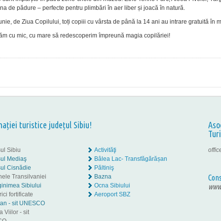
na de pădure – perfecte pentru plimbări în aer liber și joacă în natură.
unie, de Ziua Copilului, toți copiii cu vârsta de până la 14 ani au intrare gratuită în
ăm cu mic, cu mare să redescoperim împreună magia copilăriei!
nației turistice județul Sibiu!
Aso
Tur
ul Sibiu
Activităţi
offi
ul Mediaş
Bâlea Lac- Transfăgărășan
ul Cisnădie
Păltiniş
nele Transilvaniei
Bazna
Cons
inimea Sibiului
Ocna Sibiului
www.
ici fortificate
Aeroport SBZ
tan - sit UNESCO
 Viilor - sit