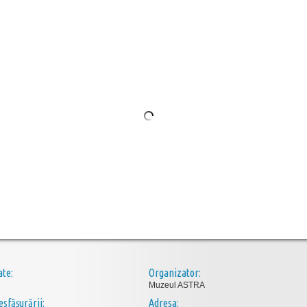
ate:
Organizator:
Muzeul ASTRA
esfăşurării:
Adresa: