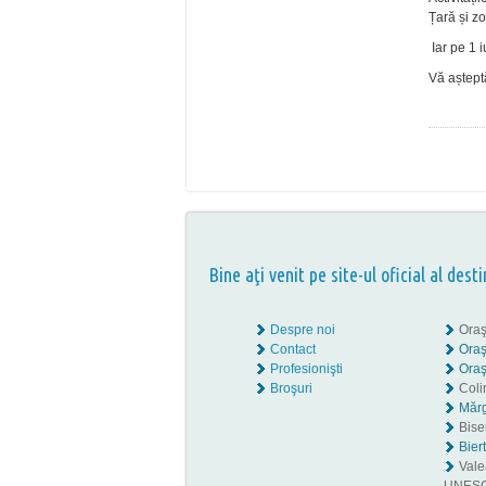
Țară și zo
Iar pe 1 i
Vă aștept
Bine aţi venit pe site-ul oficial al desti
Despre noi
Oraş
Contact
Oraş
Profesionişti
Oraş
Broşuri
Coli
Mărg
Biser
Bier
Valea