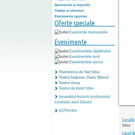
Spectacole şi expoziţii
Tradiţii şi obiceiuri
Evenimente sportive
Oferte speciale
Experiențe memorabile
Evenimente
Evenimentele săptămânii
Evenimentele lunii
Evenimentele anului
Filarmonica de Stat Sibiu
Teatrul Naţional „Radu Stanca”
Teatrul Gong
Teatrul de Balet Sibiu
Ansamblul folcloric profesionist
Cindrelul-Junii Sibiului
ASTRA film
Localit
Sibiu
Locul d