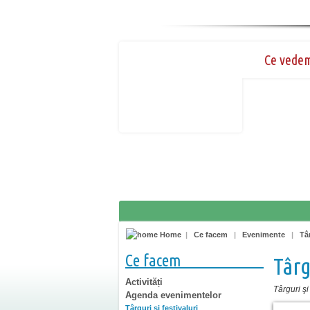
Ce vede
Home
|
Ce facem
|
Evenimente
|
Târ
Ce facem
Târg
Activități
Târguri şi 
Agenda evenimentelor
Târguri şi festivaluri