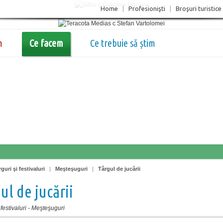
Home
|
Profesionişti
|
Broşuri turistice
m
Ce facem
Ce trebuie să știm
guri şi festivaluri
|
Meşteşuguri
|
Târgul de jucării
ul de jucării
festivaluri
-
Meşteşuguri