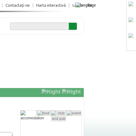
Ro
|
Contactaţi-ne
|
Harta interactivă
|
Login