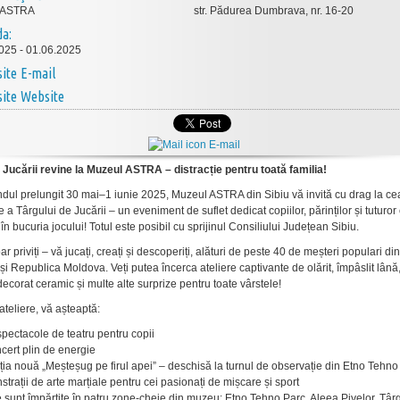
 ASTRA
str. Pădurea Dumbrava, nr. 16-20
da:
025 - 01.06.2025
E-mail
Website
E-mail
 Jucării revine la Muzeul ASTRA – distracție pentru toată familia!
dul prelungit 30 mai–1 iunie 2025, Muzeul ASTRA din Sibiu vă invită cu drag la ce
e a Târgului de Jucării – un eveniment de suflet dedicat copiilor, părinților și tuturor
în bucuria jocului! Totul este posibil cu sprijinul Consiliului Județean Sibiu.
ar priviți – vă jucați, creați și descoperiți, alături de peste 40 de meșteri populari din
i Republica Moldova. Veți putea încerca ateliere captivante de olărit, împâslit lână
decorat ceramic și multe alte surprize pentru toate vârstele!
ateliere, vă așteaptă:
pectacole de teatru pentru copii
cert plin de energie
ția nouă „Meșteșug pe firul apei” – deschisă la turnul de observație din Etno Tehno
trații de arte marțiale pentru cei pasionați de mișcare și sport
le sunt împărțite în patru zone-cheie din muzeu: Etno Tehno Parc, Aleea Pivelor, Târ