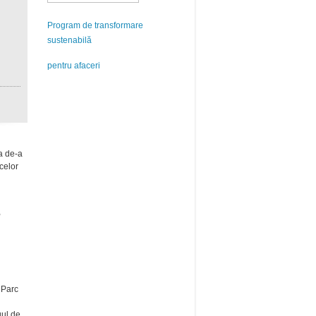
Program de transformare
sustenabilă
pentru afaceri
a de-a
 celor
,
 Parc
gul de