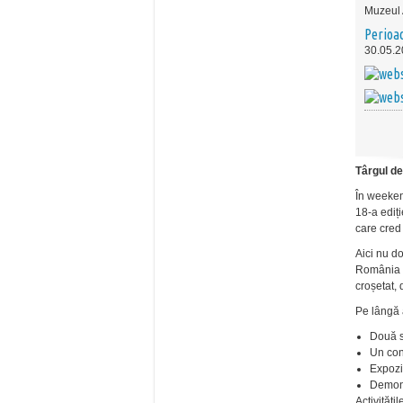
Muzeul
Perioa
30.05.2
Târgul de
În weeken
18-a ediți
care cred 
Aici nu do
România ș
croșetat, 
Pe lângă 
Două s
Un con
Expozi
Demons
Activități