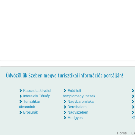
Üdvözöljük Szeben megye turisztikai információs portálján!
Kapcsolatfelvétel
Erődített
Interaktív Térkép
templomegyüttesek
Turisztikai
Nagybaromlaka
útvonalak
Berethalom
Brosúrák
Nagyszeben
Medgyes
K
Home
Co