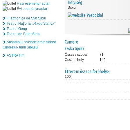
Helyiség
Havi eseménynaptár
Sibiu
Évi eseménynaptár
Weboldal
Filarmonica de Stat Sibiu
Teatrul Naţional „Radu Stanca”
Teatrul Gong
Teatrul de Balet Sibiu
Camere
Ansamblul folcloric profesionist
Cindrelul-Junii Sibiului
Szoba típusa
Összes szoba
71
ASTRA film
Összes hely
142
Étterem összes férőhelye:
100