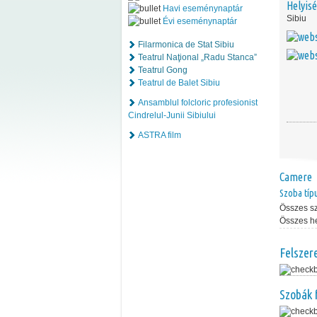
Helyis
Havi eseménynaptár
Sibiu
Évi eseménynaptár
Filarmonica de Stat Sibiu
Teatrul Naţional „Radu Stanca”
Teatrul Gong
Teatrul de Balet Sibiu
Ansamblul folcloric profesionist
Cindrelul-Junii Sibiului
ASTRA film
Camere
Szoba típ
Összes s
Összes h
Felszer
Szobák 