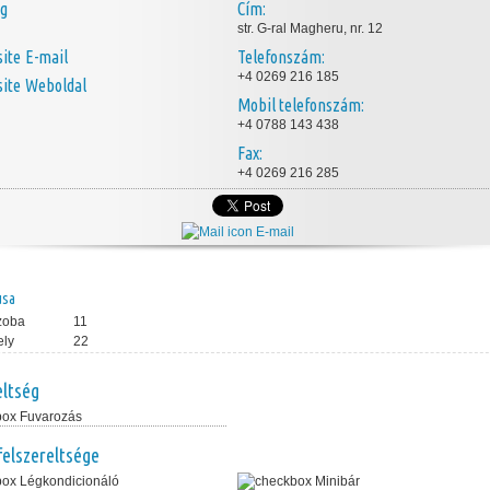
ég
Cím:
str. G-ral Magheru, nr. 12
E-mail
Telefonszám:
+4 0269 216 185
Weboldal
Mobil telefonszám:
+4 0788 143 438
Fax:
+4 0269 216 285
E-mail
usa
zoba
11
ely
22
eltség
Fuvarozás
felszereltsége
Légkondicionáló
Minibár