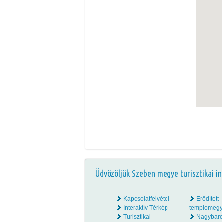
Üdvözöljük Szeben megye turisztikai in
Kapcsolatfelvétel
Erődített
Interaktív Térkép
templomegy
Turisztikai
Nagybar