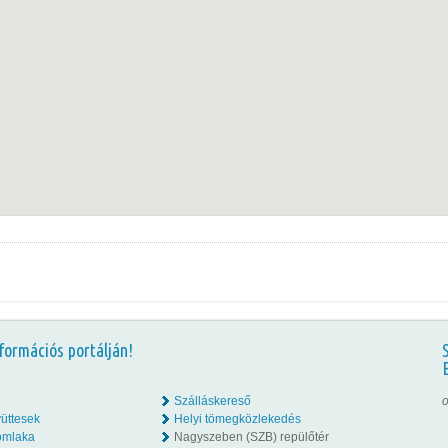
formációs portálján!
Szálláskereső
o
üttesek
Helyi tömegközlekedés
omlaka
Nagyszeben (SZB) repülőtér