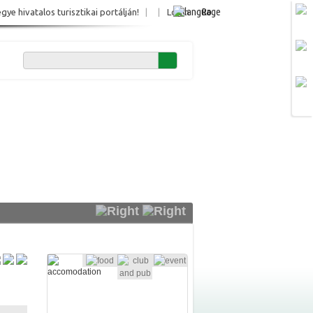
Ro
e hivatalos turisztikai portálján!
|
|
Login