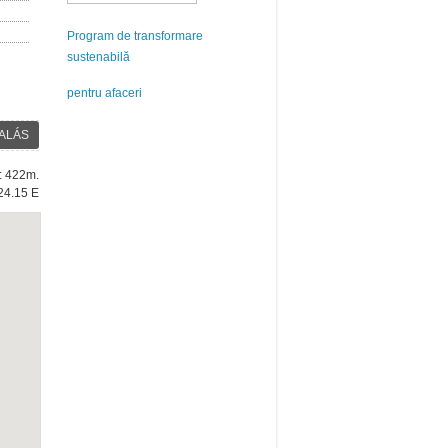
Program de transformare
sustenabilă
pentru afaceri
ALÁS
e: 422m.
24.15 E