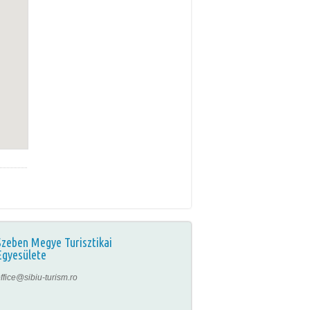
Szeben Megye Turisztikai
Egyesülete
ffice@sibiu-turism.ro