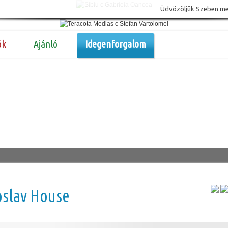
Üdvözöljük Szeben megy
ók
Ajánló
Idegenforgalom
oslav House