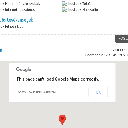
Nemdohányzó szobák
Telefon
Internet hozzáférés
Hajszáritó
dős tevékenségek
Fitnesz klub
FOGL
n:
Altitudin
Coordonate GPS: 45.79 N, 
This page can't load Google Maps correctly.
OK
Do you own this website?