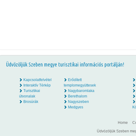
Üdvözöljük Szeben megye turisztikai információs portálján!
Kapcsolatfelvétel
Erődített
Interaktív Térkép
templomegyüttesek
Turisztikai
Nagybaromlaka
útvonalak
Berethalom
Brosúrák
Nagyszeben
Medgyes
K
Home
Co
Üdvözöljük Szeben megye