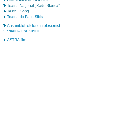
Filarmonica de Stat Sibiu
Teatrul Naţional „Radu Stanca”
Teatrul Gong
Teatrul de Balet Sibiu
Ansamblul folcloric profesionist
Cindrelul-Junii Sibiului
ASTRA film