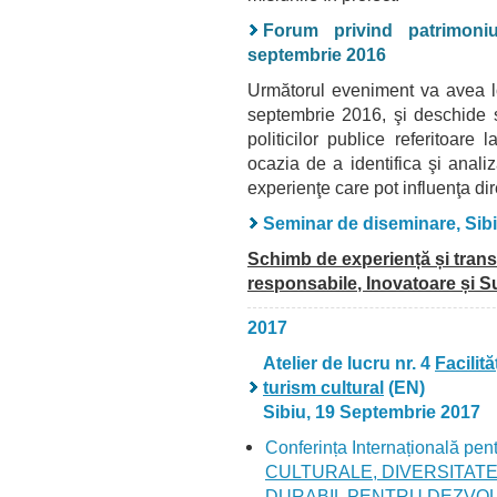
Forum privind patrimoniu
septembrie 2016
Următorul eveniment va avea lo
septembrie 2016, şi deschide s
politicilor publice referitoare 
ocazia de a identifica şi anali
experienţe care pot influenţa direc
Seminar de diseminare,
Sib
Schimb de experiență și transf
responsabile
, Inovatoare și S
2017
Atelier de lucru nr. 4
Facilit
turism cultural
(EN)
Sibiu, 19 Septembrie 2017
Conferința Internațională pen
CULTURALE, DIVERSITATE 
DURABIL PENTRU DEZVO