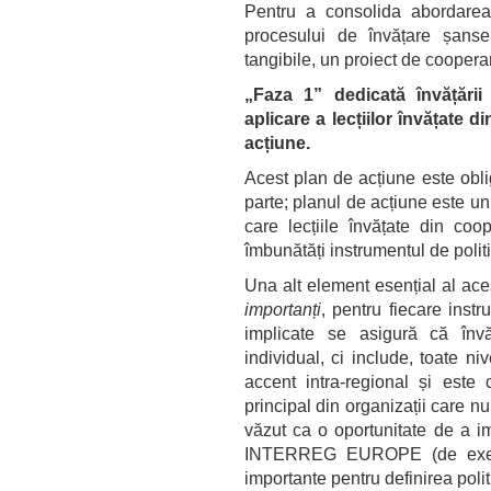
Pentru a
consolida
abordarea 
procesului de învățare șans
tangibile, un proiect de coopera
„Faza 1” dedicată învățării 
aplicare a lecțiilor învățate 
acțiune.
Acest plan de acțiune este oblig
parte; planul de acțiune este u
care lecțiile învățate din co
îmbunătăți instrumentul de polit
Una alt element esențial al ace
importanți
, pentru fiecare instr
implicate se asigură că înv
individual, ci include, toate ni
accent intra-regional și este c
principal din organizații care nu
văzut ca o oportunitate de a im
INTERREG EUROPE (de exemplu
importante pentru definirea polit