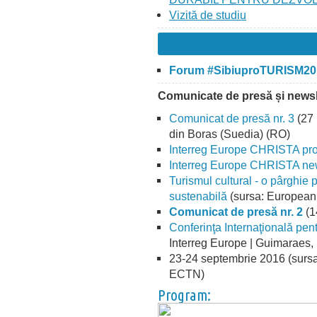
Viz
ită de
studi
u
2018
Forum #SibiuproTURISM20
Comunicate de presă și newsl
Comunicat de presă nr. 3
(27 
din Boras (Suedia) (RO)
Interreg Europe CHRISTA pro
Interreg Europe CHRISTA news
Turismul cultural - o pârghie 
sustenabilă
(sursa:
European 
Comunicat de presă nr. 2
(1
Conferinţa Internaţională pen
Interreg Europe | Guimaraes, 
23-24 septembrie 2016 (sursa
ECTN)
Program: