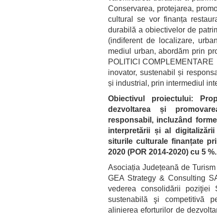
Conservarea, protejarea, promov
cultural se vor finanța restaur
durabilă a obiectivelor de pat
(indiferent de localizare, urba
mediul urban, abordăm prin pr
POLITICI COMPLEMENTARE pent
inovator, sustenabil și respons
și industrial, prin intermediul inter
Obiectivul proiectului: Pr
dezvoltarea și promovarea
responsabil, incluzând forme 
interpretării și al digitaliză
siturile culturale finanțate 
2020 (POR 2014-2020) cu 5 %.
Asociația Județeană de Turism 
GEA Strategy & Consulting SA 
vederea consolidării poziţiei S
sustenabilă şi competitivă p
alinierea eforturilor de dezvolt