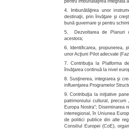
pentru îmbunătăţirea integrată a p
4. Imbunătăţirea unor instrum
destinaţii, prin învăţare şi cre
bună guvernare şi pentru schimb
5. Dezvoltarea de Planuri d
acestora;
6. Identificarea, propunerea, 
unor Acţiuni Pilot adecvate (Faz
7. Contribuţia la Platforma d
învăţarea continuă la nivel eur
8. Susţinerea, integrarea şi cr
influenţarea Programelor Struct
9. Contribuţia la iniţiative p
patrimoniului cultural, precum
Europa Nostra”; Diseminarea rezu
interregional, în Uniunea Europe
de politici publice din alte re
Consiliul Europei (CoE), org