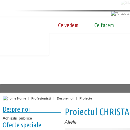
Ce vedem
Ce facem
Home
|
Profesionişti
|
Despre noi
|
Proiecte
Despre noi
Proiectul CHRISTA
Achizitii publice
Altele
Oferte speciale