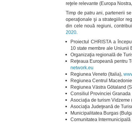
reţele relevante (Europa Nost
Timp de patru ani, partenerii s
operaţionale şi a strategiilor reg
din cele nouă regiuni, contribui
2020.
Proiectul CHRISTA a început 
10 state membre ale Uniunii
Organizaţia regională de Tur
Reţeaua Europeană pentru Tu
network.eu
Regiunea Veneto (Italia),
www
Regiunea Centrul Macedoniei
Regiunea Västra Götaland (S
Consiliul Provinciei Granada
Asociaţia de turism Vidzeme 
Asociaţia Judeţeană de Turi
Municipalitatea Burgas (Bulga
Comunitatea Intermunicipală a