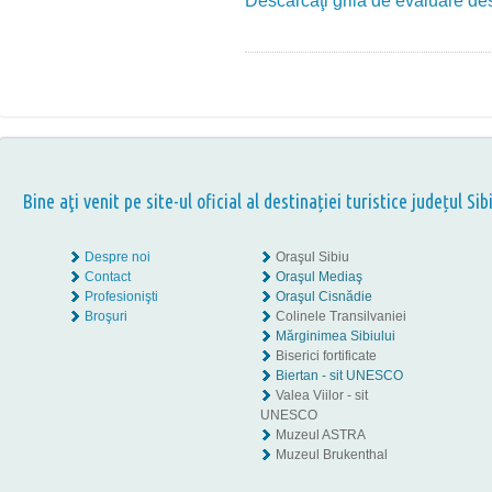
Descărcaţi grila de evaluare dest
Bine aţi venit pe site-ul oficial al destinației turistice județul Sib
Despre noi
Oraşul Sibiu
Contact
Oraşul Mediaş
Profesionişti
Oraşul Cisnădie
Broşuri
Colinele Transilvaniei
Mărginimea Sibiului
Biserici fortificate
Biertan - sit UNESCO
Valea Viilor - sit
UNESCO
Muzeul ASTRA
Muzeul Brukenthal