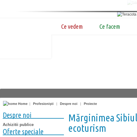
Ce vedem
Ce facem
Home
|
Profesionişti
|
Despre noi
|
Proiecte
Despre noi
Mărginimea Sibiul
Achizitii publice
ecoturism
Oferte speciale