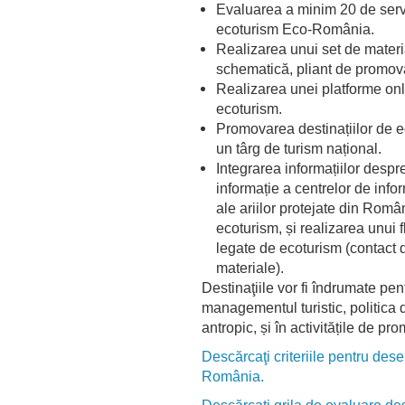
Evaluarea a minim 20 de servici
ecoturism Eco-România.
Realizarea unui set de materia
schematică, pliant de promovare
Realizarea unei platforme onl
ecoturism.
Promovarea destinațiilor de ec
un târg de turism național.
Integrarea informațiilor despre 
informație a centrelor de infor
ale ariilor protejate din Român
ecoturism, și realizarea unui 
legate de ecoturism (contact d
materiale).
Destinaţiile vor fi îndrumate pen
managementul turistic, politica 
antropic, și în activitățile de pr
Descărcaţi criteriile pentru des
România.