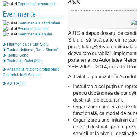
Altele
Experiențe memorabile
Evenimente
Evenimentele săptămânii
Evenimentele lunii
AJTS a depus dosarul de candi
Evenimentele anului
Sibiului să facă parte din reţeau
Filarmonica de Stat Sibiu
proiectului „Rețeaua națională d
Teatrul Naţional „Radu Stanca”
dezvoltare durabilă”, implemen
Teatrul Gong
parteneriat cu Autoritatea Națion
Teatrul de Balet Sibiu
SEE 2009 – 2014, în cadrul Fo
Ansamblul folcloric profesionist
Cindrelul-Junii Sibiului
Activitățile prevăzute în Acordu
ASTRA film
Instruirea a cel puțin un repr
pentru dobândirea de cunoști
destinații de ecoturism.
Organizarea unei vizite de stu
funcțională, ca model de bune
Organizarea unei întâlniri cu fu
cele 10 destinații pentru preze
serviciilor la nivelul destinați