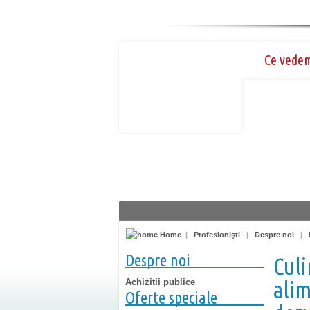
Ce vede
Home
|
Profesionişti
|
Despre noi
|
Despre noi
Culi
Achizitii publice
alim
Oferte speciale