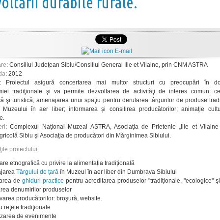
oltării durabile rurale.
E-mail
are
: Consiliul Judeţean Sibiu/Consiliul General Ille et Vilaine, prin CNM ASTRA
da
: 2012
: Proiectul asigură concertarea mai multor structuri cu preocupări în d
iei tradiţionale şi va permite dezvoltarea de activităţi de interes comun: ce
că şi turistică; amenajarea unui spaţiu pentru derularea târgurilor de produse trad
 Muzeului în aer liber; informarea şi consilirea producătorilor; animaţie cultu
e.
ri
: Complexul Naţional Muzeal ASTRA, Asociaţia de Prietenie „Ille et Vilaine–
gricolă Sibiu şi Asociaţia de producători din Mărginimea Sibiului.
ţile proiectului:
re etnografică cu privire la alimentația tradițională
jarea
Târgului de ţară
în Muzeul în aer liber din Dumbrava Sibiului
zarea de
ghiduri practice
pentru acreditarea produselor "tradiţionale, "ecologice" ş
area denumirilor produselor
area producătorilor: broşură, website.
 reţete tradiţionale
zarea de evenimente