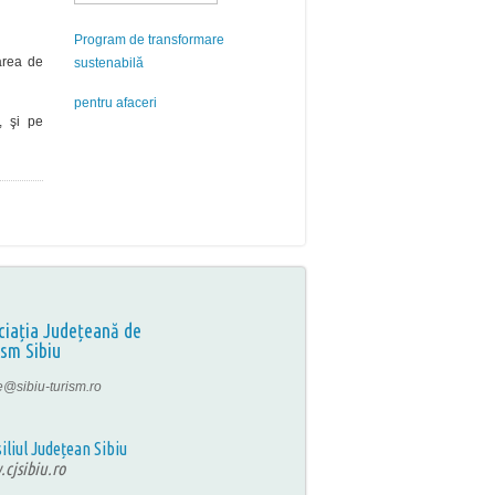
Program de transformare
tarea de
sustenabilă
pentru afaceri
, şi pe
ciația Județeană de
ism Sibiu
ce@sibiu-turism.ro
iliul Județean Sibiu
cjsibiu.ro