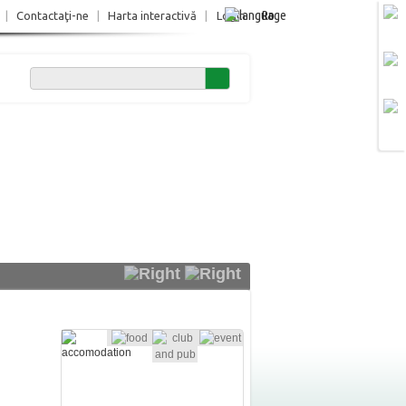
Ro
|
Contactaţi-ne
|
Harta interactivă
|
Login