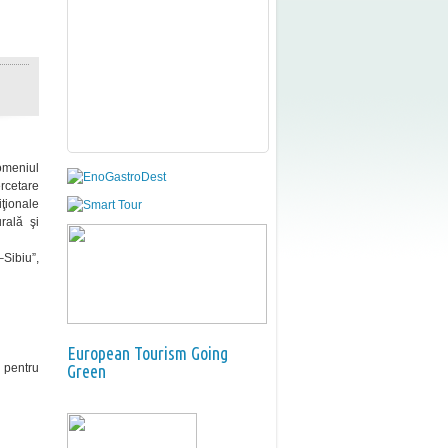
omeniul
rcetare
iţionale
rală şi
Sibiu”,
European Tourism Going
i pentru
Green