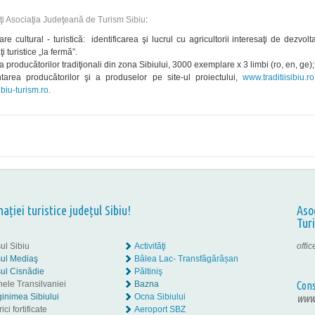
ăţi Asociaţia Judeţeană de Turism Sibiu
:
re cultural - turistică: identificarea şi lucrul cu agricultorii interesaţi de dezvol
ţi turistice „la fermă”.
 producătorilor tradiţionali din zona Sibiului, 3000 exemplare x 3 limbi (ro, en, ge);
tarea producătorilor şi a produselor pe site-ul proiectului,
www.traditiisibiu.ro
biu-turism.ro.
nației turistice județul Sibiu!
Aso
Tur
ul Sibiu
Activităţi
offi
ul Mediaş
Bâlea Lac- Transfăgărășan
ul Cisnădie
Păltiniş
nele Transilvaniei
Bazna
Cons
inimea Sibiului
Ocna Sibiului
www.
ici fortificate
Aeroport SBZ