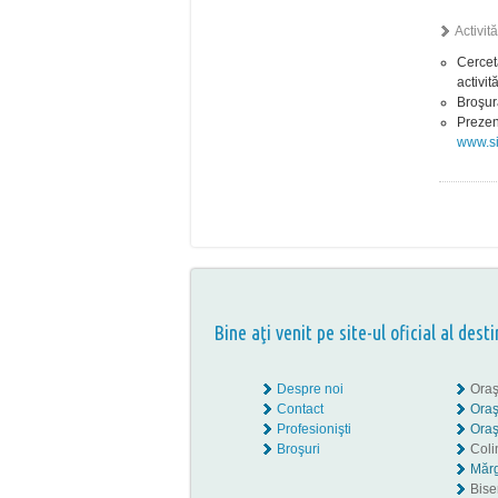
Activit
Cerceta
activită
Broşura
Prezen
www.si
Bine aţi venit pe site-ul oficial al desti
Despre noi
Oraş
Contact
Oraş
Profesionişti
Oraş
Broşuri
Coli
Mărg
Biser