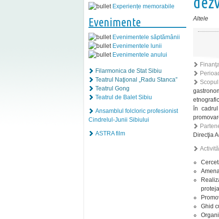
dezv
Experiențe memorabile
Altele
Evenimente
Evenimentele săptămânii
Evenimentele lunii
Evenimentele anului
Finanţ
Filarmonica de Stat Sibiu
Perioa
Teatrul Naţional „Radu Stanca”
Scopul
Teatrul Gong
gastronom
Teatrul de Balet Sibiu
etnografi
în cadrul
Ansamblul folcloric profesionist
promovar
Cindrelul-Junii Sibiului
Partene
ASTRA film
Direcţia A
Activită
Cerceta
Amena
Reali
protej
Promov
Ghid cu
Organi