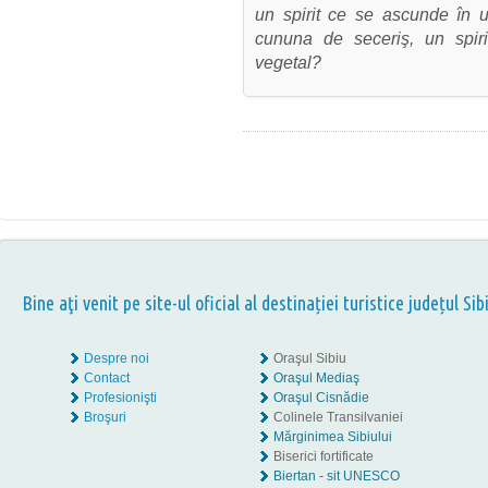
un spirit ce se ascunde în ul
cununa de seceriş, un spiri
vegetal?
Bine aţi venit pe site-ul oficial al destinației turistice județul Sib
Despre noi
Oraşul Sibiu
Contact
Oraşul Mediaş
Profesionişti
Oraşul Cisnădie
Broşuri
Colinele Transilvaniei
Mărginimea Sibiului
Biserici fortificate
Biertan - sit UNESCO