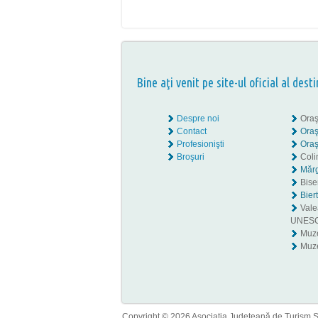
Bine aţi venit pe site-ul oficial al desti
Despre noi
Oraş
Contact
Oraş
Profesionişti
Oraş
Broşuri
Coli
Mărg
Biser
Bier
Valea
UNES
Muz
Muze
Copyright © 2026 Asociaţia Judeţeană de Turism Sib