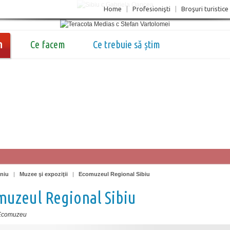
Home
|
Profesionişti
|
Broşuri turistice
m
Ce facem
Ce trebuie să știm
oniu
|
Muzee şi expoziţii
|
Ecomuzeul Regional Sibiu
uzeul Regional Sibiu
Ecomuzeu