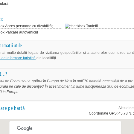
ulară.
i:
Acces persoane cu dizabilități
Toaletă
Parcare autovehicul
ormații utile
mai multe detalii legate de vizitarea gospodăriilor şi a atelierelor ecomuzeu cont
 de informare turistică
din localităţi.
că…?
ul de Ecomuzeu a apărut în Europa de Vest în anii`70 datorită necesităţii de a pr
urală pe cale de dispariţie? În acest moment în lume funcţionează 300 de ecomuze
0 în Europa.
nare pe hartă
Altitudin
Coordonate GPS: 45.78 N, 