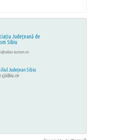
ciația Județeană de
ism Sibiu
ce@sibiu-turism.ro
iliul Județean Sibiu
cjsibiu.ro
®