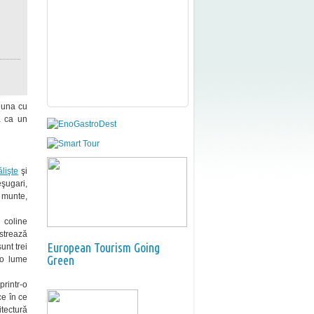
 una cu
tă ca un
lişte
şi
eşugari,
e munte,
 coline
ăstrează
European Tourism Going
unt trei
Green
r-o lume
printr-o
ce în ce
tectură