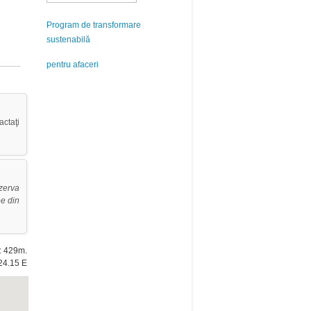
Program de transformare
sustenabilă
pentru afaceri
actaţi
ezerva
e din
e: 429m.
24.15 E