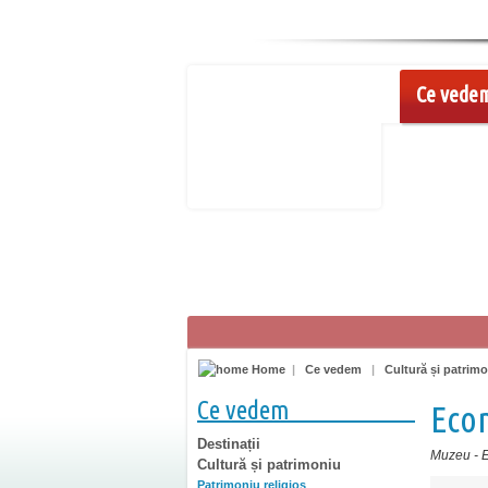
Ce vede
Home
|
Ce vedem
|
Cultură și patrim
Ce vedem
Ecom
Destinații
Muzeu
-
Cultură și patrimoniu
Patrimoniu religios