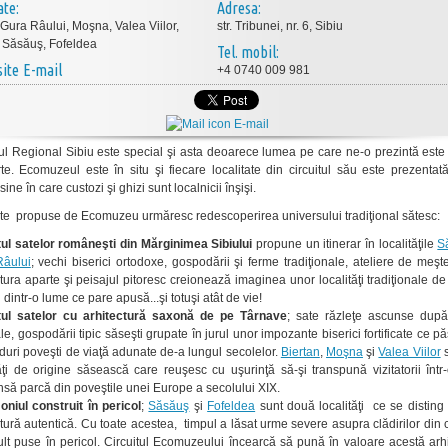
ate:
Adresa:
 Gura Râului, Moşna, Valea Viilor,
str. Tribunei, nr. 6, Sibiu
, Săsăuş, Fofeldea
Tel. mobil:
E-mail
+4 0740 009 981
E-mail
 Regional Sibiu este special şi asta deoarece lumea pe care ne-o prezintă este
rte. Ecomuzeul este în situ şi fiecare localitate din circuitul său este prezenta
ine în care custozi şi ghizi sunt localnicii înşişi.
uite propuse de Ecomuzeu urmăresc redescoperirea universului tradiţional sătesc:
tul satelor româneşti din Mărginimea Sibiului
propune un itinerar în localităţile
Să
âului
; vechi biserici ortodoxe, gospodării şi ferme tradiţionale, ateliere de meşt
ctura aparte şi peisajul pitoresc creionează imaginea unor localităţi tradiţionale d
i dintr-o lume ce pare apusă...şi totuşi atât de vie!
tul satelor cu arhitectură saxonă de pe Târnave
; sate răzleţe ascunse după
e, gospodării tipic săseşti grupate în jurul unor impozante biserici fortificate ce p
ziduri poveşti de viaţă adunate de-a lungul secolelor.
Biertan
,
Moşna
şi
Valea Viilor
s
tăţi de origine săsească care reuşesc cu uşurinţă să-şi transpună vizitatorii înt
nsă parcă din poveştile unei Europe a secolului XIX.
oniul construit în pericol
;
Săsăuş
şi
Fofeldea
sunt două localităţi ce se disting 
ctură autentică. Cu toate acestea, timpul a lăsat urme severe asupra clădirilor din 
lt puse în pericol. Circuitul Ecomuzeului încearcă să pună în valoare acestă arhi