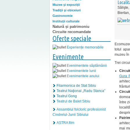
Localit
Muzee şi expoziţii
Sălişte,
Tradiţii şi obiceiuri
Biertan
Gastronomie
Instituţii culturale
Natură și patrimoniu
Circuite recomandate
Oferte speciale
Ecomuzeul
Experiențe memorabile
totul apa
muzeu în s
Evenimente
Trei circ
Evenimentele săptămânii
Circui
Evenimentele lunii
Gura R
Evenimentele anului
arhite
Filarmonica de Stat Sibiu
frântur
Teatrul Naţional „Radu Stanca”
Circui
Teatrul Gong
domoal
Teatrul de Balet Sibiu
între 
locali
Ansamblul folcloric profesionist
despri
Cindrelul-Junii Sibiului
Patrim
ASTRA film
arhite
mai mu