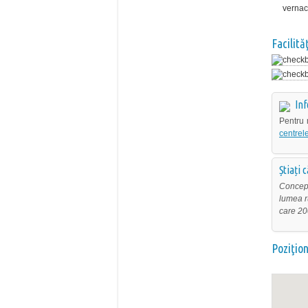
vernac
Facilităţ
Inf
Pentru 
centrele
Știați 
Concept
lumea r
care 20
Poziţio