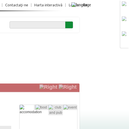
Ro
|
Contactaţi-ne
|
Harta interactivă
|
Login