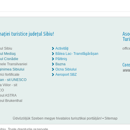
nației turistice județul Sibiu!
Aso
Tur
ul Sibiu
Activităţi
offi
ul Mediaş
Bâlea Lac- Transfăgărășan
ul Cisnădie
Păltiniş
nele Transilvaniei
Bazna
Cons
inimea Sibiului
Ocna Sibiului
www.
ici fortificate
Aeroport SBZ
tan - sit UNESCO
 Viilor - sit
CO
eul ASTRA
ul Brukenthal
Üdvözöljük Szeben megye hivatalos turisztikai portálján!
•
Sitemap
iu. Toate drepturile rezervate.