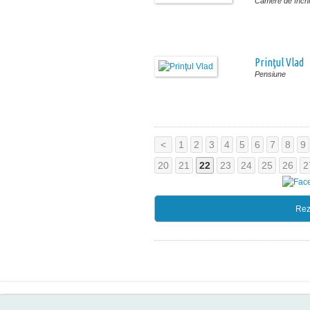
Camere de închir
Prinţul Vlad
Pensiune
<
1
2
3
4
5
6
7
8
9
20
21
22
23
24
25
26
2
Rez