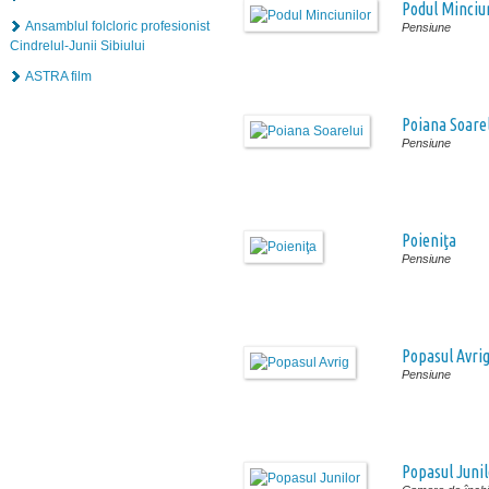
Podul Minciu
Ansamblul folcloric profesionist
Pensiune
Cindrelul-Junii Sibiului
ASTRA film
Poiana Soare
Pensiune
Poieniţa
Pensiune
Popasul Avri
Pensiune
Popasul Junil