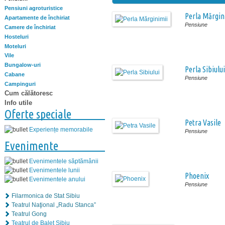
Pensiuni agroturistice
Perla Mărgin
Apartamente de închiriat
Pensiune
Camere de închiriat
Hosteluri
Moteluri
Vile
Bungalow-uri
Perla Sibiului
Cabane
Pensiune
Campinguri
Cum călătoresc
Info utile
Oferte speciale
Petra Vasile
Experiențe memorabile
Pensiune
Evenimente
Evenimentele săptămânii
Evenimentele lunii
Phoenix
Evenimentele anului
Pensiune
Filarmonica de Stat Sibiu
Teatrul Naţional „Radu Stanca”
Teatrul Gong
Teatrul de Balet Sibiu