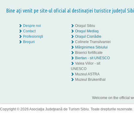
Bine aţi venit pe site-ul oficial al destinației turistice județul Sib
Despre noi
Oraşul Sibiu
Contact
Oraşul Mediaş
Profesionişti
Oraşul Cisnădie
Broşuri
Colinele Transilvaniei
Mărginimea Sibiului
Biserici fortificate
Biertan - sit UNESCO
Valea Viilor - sit
UNESCO
Muzeul ASTRA
Muzeul Brukenthal
Welcome on the official w
Copyright © 2026 Asociaţia Judeţeană de Turism Sibiu. Toate drepturile rezervate.