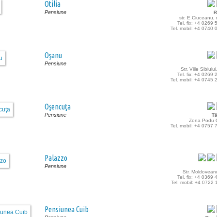
Otilia
Pensiune
R
str. E.Ciuceanu,
Tel. fix: +4 0269
Tel. mobil: +4 0740
Oşanu
Pensiune
Str. Viile Sibiulu
Tel. fix: +4 0269
Tel. mobil: +4 0745
Oşencuţa
Pensiune
T
Zona Podu O
Tel. mobil: +4 0757
Palazzo
Pensiune
Str. Moldovean
Tel. fix: +4 0369
Tel. mobil: +4 0722
Pensiunea Cuib