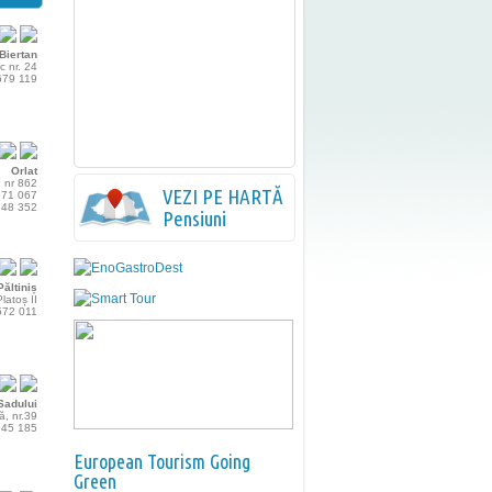
Biertan
c nr. 24
 679 119
Orlat
, nr 862
VEZI PE HARTĂ
 571 067
 548 352
Pensiuni
Păltiniș
latoș II
 572 011
Sadului
lă, nr.39
 945 185
European Tourism Going
Green