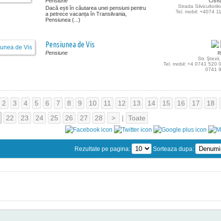
Pensiune
Cisn
Strada Silvicultorilo
Dacă ești în căutarea unei pensiuni pentru
Tel. mobil: +4074 
a petrece vacanța în Transilvania,
Pensiunea (...)
Pensiunea de Vis
Pensiune
R
Str. Ştezii
Tel. mobil: +4 0741 520 
0741 
2
3
4
5
6
7
8
9
10
11
12
13
14
15
16
17
18
22
23
24
25
26
27
28
>
|
Toate
Rezultate pe pagina:
Sorteaza dupa: