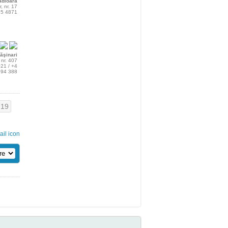
ădioara
r, nr. 17
115 4871
ăşinari
, nr. 407
021 / +4
994 388
19