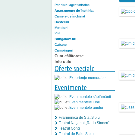
Pensiuni agroturistice
Apartamente de închiriat
Camere de închiriat
Hosteluri
Moteluri
Vile
Bungalow-uri
Cabane
Campinguri
Cum călătoresc
Info utile
Oferte speciale
Experiențe memorabile
Evenimente
Evenimentele săptămânii
Evenimentele lunii
Evenimentele anului
Filarmonica de Stat Sibiu
Teatrul Naţional „Radu Stanca”
Teatrul Gong
Teatrul de Balet Sibiu