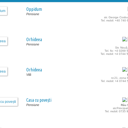
Oppidum
Pensiune
str. George Cosbu
Tel. mobil: +40 740
Orhideea
Pensiune
Str. Nouă
Tel. fix: +4 0269
Tel. mobil: +4 0744
Orhideea
Vilă
nr.21, zona P
Tel. mobil: +4 0744
Casa cu povești
Pensiune
Râu 
str.Principa
Tel. mobil: 0735