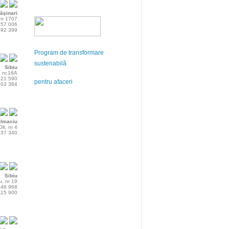
ăşinari
 nr 1707
 557 006
 092 399
Program de transformare
sustenabilă
Sibiu
i, nr.16A
 221 590
pentru afaceri
 203 384
ălmaciu
lt, nr 4
 737 340
Sibiu
u, nr 19
 446 968
 115 900