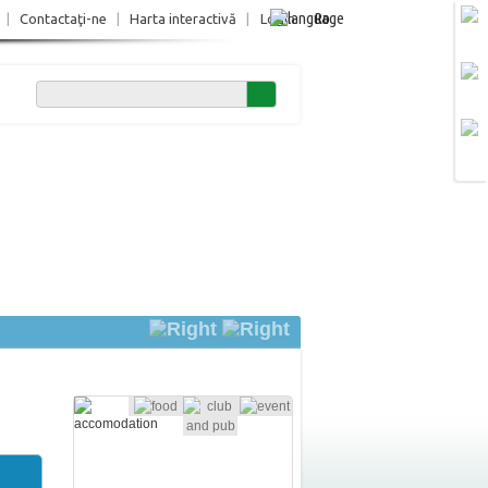
Ro
|
Contactaţi-ne
|
Harta interactivă
|
Login