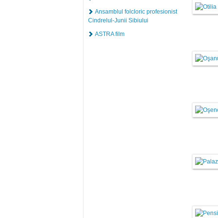
Ansamblul folcloric profesionist
Cindrelul-Junii Sibiului
ASTRA film