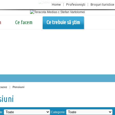
Home
|
Profesionişti
|
Broşuri turistice
m
Ce facem
Ce trebuie să știm
cazez
|
Pensiuni
siuni
te:
Categorie: