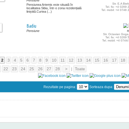
Pensiune
Str. E.A Biel
Pensiunea Artemis este situată în
Tel. fix: +4 0269
localitatea Sibiu, într-o zona rezidențială
Tel. mobil: +4 0748
liniștită.Curtea (...)
Badiu
Pensiune
R
Str. Octavian Goga
Tel. fix: +4 0269
Tel. mobil: +4 0744
2
3
4
5
6
7
8
9
10
11
12
13
14
15
16
17
18
22
23
24
25
26
27
28
>
|
Toate
Rezultate pe pagina:
Sorteaza dupa: