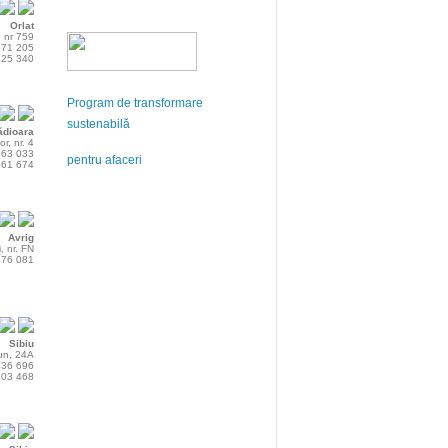
Orlat
, nr 759
 571 205
 225 340
Program de transformare
sustenabilă
ădioara
or, nr. 4
 563 033
pentru afaceri
 661 674
Avrig
, nr. FN
 476 081
Sibiu
ţun, 24A
 436 696
 503 468