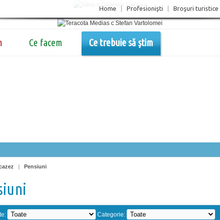
Home
|
Profesionişti
|
Broşuri turistice
m
Ce facem
Ce trebuie să știm
cazez
|
Pensiuni
siuni
te:
Categorie: