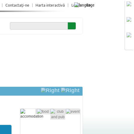
Ro
|
Contactaţi-ne
|
Harta interactivă
|
Login