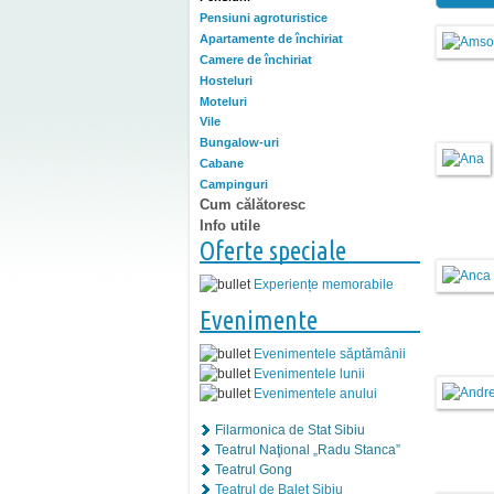
Pensiuni agroturistice
Apartamente de închiriat
Camere de închiriat
Hosteluri
Moteluri
Vile
Bungalow-uri
Cabane
Campinguri
Cum călătoresc
Info utile
Oferte speciale
Experiențe memorabile
Evenimente
Evenimentele săptămânii
Evenimentele lunii
Evenimentele anului
Filarmonica de Stat Sibiu
Teatrul Naţional „Radu Stanca”
Teatrul Gong
Teatrul de Balet Sibiu