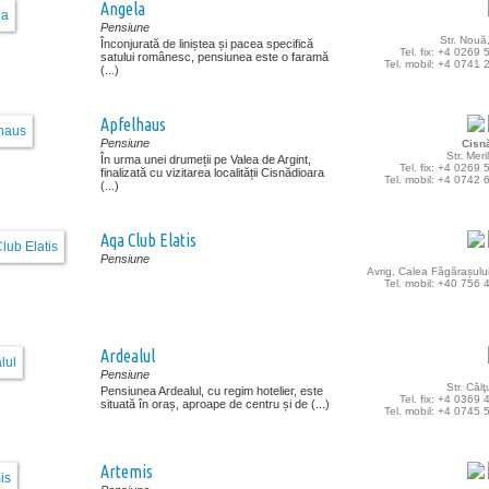
Angela
Pensiune
Str. Nouă
Înconjurată de liniștea și pacea specifică
Tel. fix: +4 0269
satului românesc, pensiunea este o faramă
Tel. mobil: +4 0741
(...)
Apfelhaus
Pensiune
Cisn
Str. Meril
În urma unei drumeții pe Valea de Argint,
Tel. fix: +4 0269
finalizată cu vizitarea localității Cisnădioara
Tel. mobil: +4 0742
(...)
Aqa Club Elatis
Pensiune
Avrig, Calea Făgărașului
Tel. mobil: +40 756
Ardealul
Pensiune
Str. Căl
Pensiunea Ardealul, cu regim hotelier, este
Tel. fix: +4 0369
situată în oraș, aproape de centru și de (...)
Tel. mobil: +4 0745
Artemis