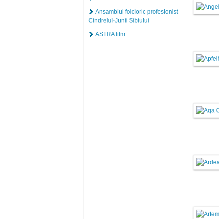
Ansamblul folcloric profesionist
Cindrelul-Junii Sibiului
ASTRA film