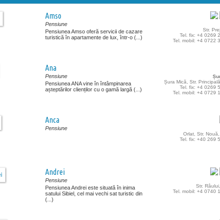
Amso
Pensiune
Str. Pre
Pensiunea Amso oferă servicii de cazare
Tel. fix: +4 0269
turistică în apartamente de lux, într-o (...)
Tel. mobil: +4 0722
Ana
Pensiune
Șu
Șura Mică, Str. Principală
Pensiunea ANA vine în întâmpinarea
Tel. fix: +4 0269
așteptărilor clienților cu o gamă largă (...)
Tel. mobil: +4 0729
Anca
Pensiune
Orlat, Str. Nouă,
Tel. fix: +40 269
Andrei
Pensiune
Str. Râului
Pensiunea Andrei este situată în inima
Tel. mobil: +4 0740
satului Sibiel, cel mai vechi sat turistic din
(...)