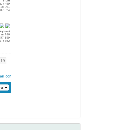
Sibiu
tz, nr 59
 218 291
 287 824
ăşinari
, nr 786
 557 359
/175752
19