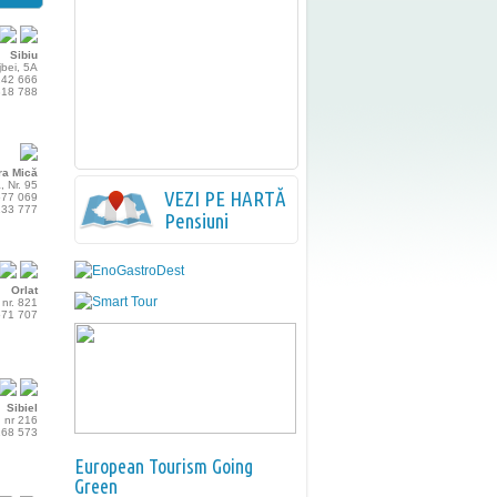
Sibiu
jbei, 5A
 242 666
 318 788
ra Mică
, Nr. 95
VEZI PE HARTĂ
 577 069
 133 777
Pensiuni
Orlat
 nr. 821
 571 707
Sibiel
, nr 216
 168 573
European Tourism Going
Green