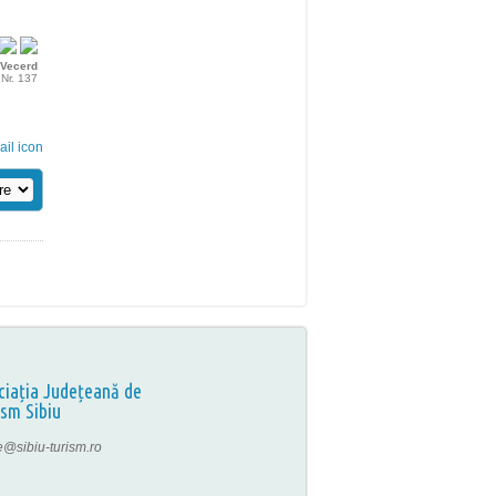
Vecerd
Nr. 137
ciația Județeană de
ism Sibiu
ce@sibiu-turism.ro