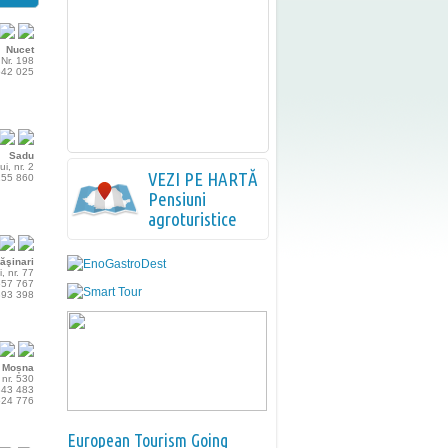
Nucet
Nr. 198
 642 025
Sadu
ui, nr. 2
VEZI PE HARTĂ
 155 860
Pensiuni
agroturistice
ăşinari
, nr. 77
 557 767
 393 398
Moșna
nr. 530
 843 483
 624 776
European Tourism Going