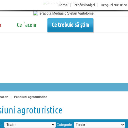
Home
|
Profesionişti
|
Broşuri turistice
m
Ce facem
Ce trebuie să știm
cazez
|
Pensiuni agroturistice
iuni agroturistice
te:
Categorie: