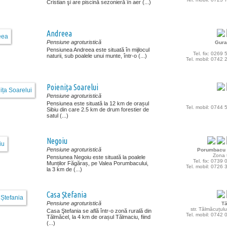
Cristian şi are piscină sezonieră în aer (...)
Andreea
Pensiune agroturistică
Gura
Pensiunea Andreea este situată în mijlocul
Tel. fix: 0269
naturii, sub poalele unui munte, într-o (...)
Tel. mobil: 0742
Poienița Soarelui
Pensiune agroturistică
Pensiunea este situată la 12 km de orașul
Tel. mobil: 0744
Sibiu din care 2.5 km de drum forestier de
satul (...)
Negoiu
Pensiune agroturistică
Porumbacu 
Zona t
Pensiunea Negoiu este situată la poalele
Tel. fix: 0739
Munților Făgăraș, pe Valea Porumbacului,
Tel. mobil: 0726
la 3 km de (...)
Casa Ștefania
Pensiune agroturistică
T
str. Tălmăcuțulu
Casa Ştefania se află într-o zonă rurală din
Tel. mobil: 0742
Tălmăcel, la 4 km de orașul Tălmaciu, fiind
(...)