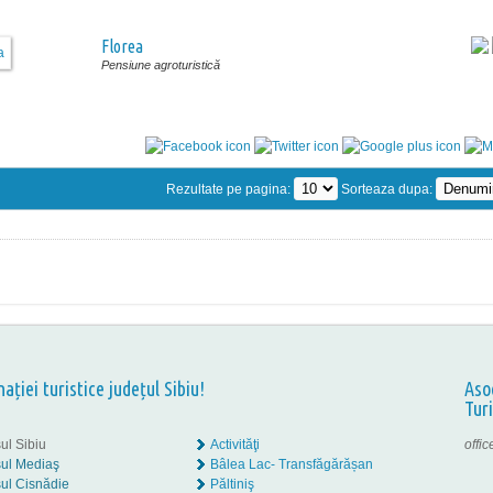
Florea
Pensiune agroturistică
Rezultate pe pagina:
Sorteaza dupa:
nației turistice județul Sibiu!
Aso
Tur
ul Sibiu
Activităţi
offi
ul Mediaş
Bâlea Lac- Transfăgărășan
ul Cisnădie
Păltiniş