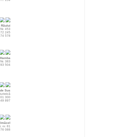
 Râului
Nr. 453
 572 245
 274 578
Hamba
Nr. 383
 593 504
de Sus
uristică
 001 300
 349 897
ălmăcel
i, nr. 81
 076 088