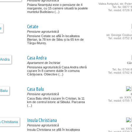
Pensiune agroturistică
Valea Avrigului, str. Poien
Poiana Neamțului este o pensiune de 4
Tel. fix: 0877
margarete, cu 15 camere situată la poalele
Tel. mobil: 0726
muntelui Budislavu (...)
Cetate
Pensiune agroturistică
str. George Coșbuc
Pensiune Cetate se află în localitatea
Tel. mobil: 0752
Biertan, la 78 km de Sibiu și la 65 km de
Târgu-Mureș.
Casa Andra
Apartament de închiriat
Câr
Pensiunea agroturisitcă Casa Andra oferă
Tel. fix: 0744
cazare în 8 camere duble în comuna
Tel. mobil: 0742
Cârțișoara. Obiective (...)
Casa Balu
Pensiune agroturistică
str. XXIV
Casa Balu oferă cazare în Cristian, la 11
Tel. mobil: 0755
km de centrul istoric al Sibiului. Parcarea
(...)
Insula Christiana
Pensiune agroturistică
str. XXI
Insula Christiana se află în localitatea
Tel. mobil: 0723