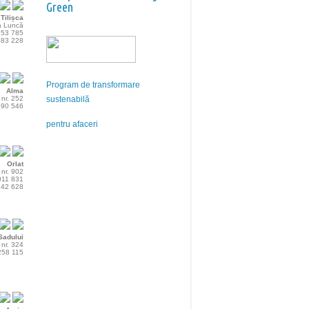
Green
Tilișca
na Luncă
 253 785
 683 228
Program de transformare
Alma
 nr. 252
sustenabilă
 690 546
pentru afaceri
Orlat
 nr. 902
 011 831
 742 628
Sadului
 nr. 324
 258 115