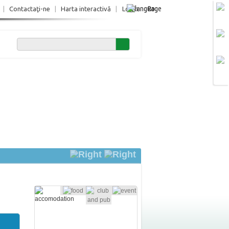
Ro
|
Contactaţi-ne
|
Harta interactivă
|
Login