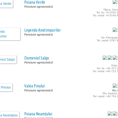
Poiana Verde
Pensiune agroturistică
Tilișca, Zo
Tel. fix: +4 0745
Tel. mobil: +4 0744
Legenda Anotimpurilor
Pensiune agroturistică
Str. Principala
Tel. mobil: 0787
Domeniul Salgo
Pensiune agroturistică
Orlat,
Tel. fix: +40 371
Tel. mobil: +40 723
Valea Pinului
Pensiune agroturistică
Rîu 
Rîu Sadului,
Tel. mobil: +40 754
Poiana Neamțului