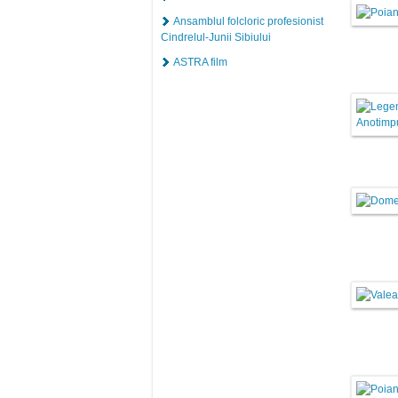
Ansamblul folcloric profesionist
Cindrelul-Junii Sibiului
ASTRA film