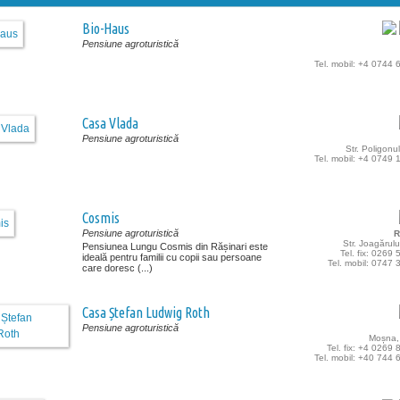
Bio-Haus
Pensiune agroturistică
Tel. mobil: +4 0744
Casa Vlada
Pensiune agroturistică
Str. Poligonul
Tel. mobil: +4 0749
Cosmis
Pensiune agroturistică
R
Str. Joagărului
Pensiunea Lungu Cosmis din Rășinari este
Tel. fix: 0269
ideală pentru familii cu copii sau persoane
Tel. mobil: 0747
care doresc (...)
Casa Ștefan Ludwig Roth
Pensiune agroturistică
Moșna, 
Tel. fix: +4 0269
Tel. mobil: +40 744