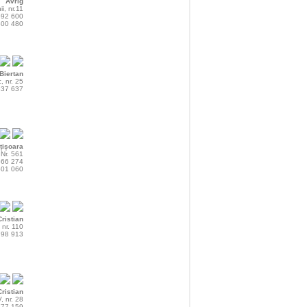
Avrig
ii, nr.11
 592 600
 300 480
Biertan
, nr. 25
 337 637
țișoara
Nr. 561
 666 274
 601 060
Cristian
, nr. 110
 798 913
Cristian
V, nr. 28
 777 159