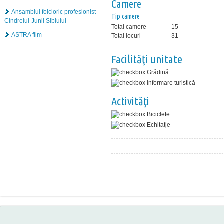
Camere
Ansamblul folcloric profesionist
Tip camere
Cindrelul-Junii Sibiului
Total camere
15
ASTRA film
Total locuri
31
Facilităţi unitate
Grădină
Informare turistică
Activităţi
Biciclete
Echitaţie