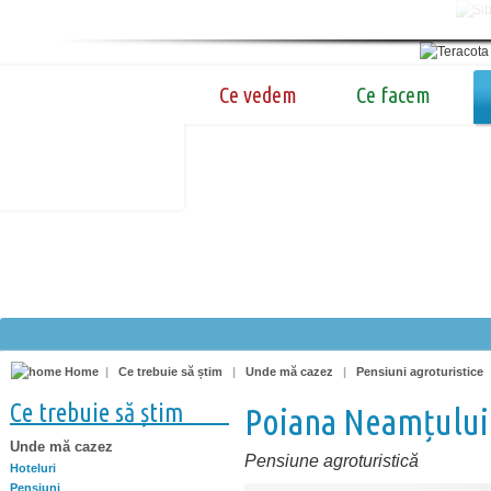
Ce vedem
Ce facem
Home
|
Ce trebuie să știm
|
Unde mă cazez
|
Pensiuni agroturistice
Ce trebuie să știm
Poiana Neamțului
Unde mă cazez
Pensiune agroturistică
Hoteluri
Pensiuni