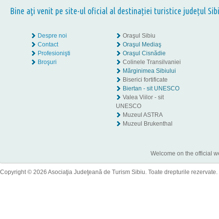
Bine aţi venit pe site-ul oficial al destinației turistice județul Sib
Despre noi
Oraşul Sibiu
Contact
Oraşul Mediaş
Profesionişti
Oraşul Cisnădie
Broşuri
Colinele Transilvaniei
Mărginimea Sibiului
Biserici fortificate
Biertan - sit UNESCO
Valea Viilor - sit
UNESCO
Muzeul ASTRA
Muzeul Brukenthal
Welcome on the official w
Copyright © 2026 Asociaţia Judeţeană de Turism Sibiu. Toate drepturile rezervate.