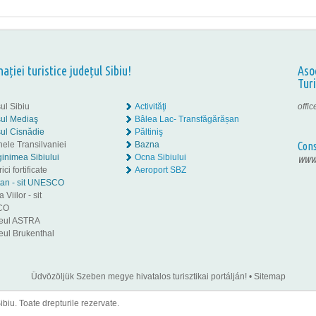
nației turistice județul Sibiu!
Aso
Tur
ul Sibiu
Activităţi
offi
ul Mediaş
Bâlea Lac- Transfăgărășan
ul Cisnădie
Păltiniş
nele Transilvaniei
Bazna
Cons
inimea Sibiului
Ocna Sibiului
www.
ici fortificate
Aeroport SBZ
tan - sit UNESCO
 Viilor - sit
CO
eul ASTRA
ul Brukenthal
Üdvözöljük Szeben megye hivatalos turisztikai portálján!
•
Sitemap
iu. Toate drepturile rezervate.