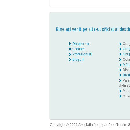
Bine aţi venit pe site-ul oficial al desti
Despre noi
Oraş
Contact
Oraş
Profesionişti
Oraş
Broşuri
Coli
Mărg
Biser
Bier
Valea
UNES
Muz
Muze
Copyright © 2026 Asociaţia Judeţeană de Turism Sib