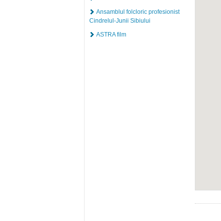
Ansamblul folcloric profesionist
Cindrelul-Junii Sibiului
ASTRA film