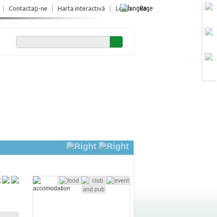
Ro
|
Contactaţi-ne
|
Harta interactivă
|
Login