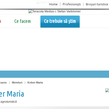
Home
|
Profesionişti
|
Broşuri turistice
m
Ce facem
Ce trebuie să știm
cazez
|
Moteluri
|
Kober Maria
er Maria
agroturistică