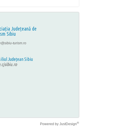
ciația Județeană de
ism Sibiu
ce@sibiu-turism.ro
iliul Județean Sibiu
cjsibiu.ro
®
Powered by
JustDesign