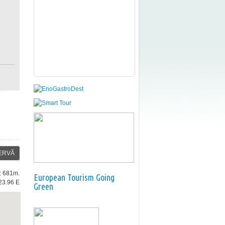
ERVĂ
e: 681m.
European Tourism Going
23.96 E
Green