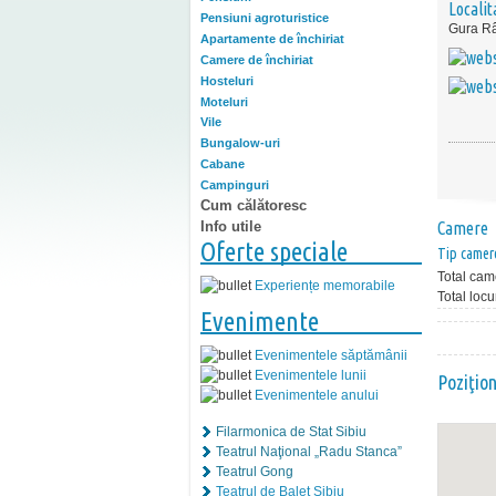
Localit
Pensiuni agroturistice
Gura Râ
Apartamente de închiriat
Camere de închiriat
Hosteluri
Moteluri
Vile
Bungalow-uri
Cabane
Campinguri
Cum călătoresc
Info utile
Camere
Oferte speciale
Tip camer
Total cam
Experiențe memorabile
Total locu
Evenimente
Evenimentele săptămânii
Evenimentele lunii
Poziţio
Evenimentele anului
Filarmonica de Stat Sibiu
Teatrul Naţional „Radu Stanca”
Teatrul Gong
Teatrul de Balet Sibiu