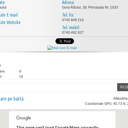
ate:
Adresa:
ului
Gura Râului, Str. Principala Nr. 1033
E-mail
Tel. fix:
0745 849 216
Website
Tel. mobil:
0740 492 827
E-mail
e
ere
9
ri
19
REZ
nare pe hartă
Altitudin
Coordonate GPS: 45.73 N, 
This page can't load Google Maps correctly.