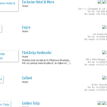
Exclusive Hotel & More
Hotel
Str. I. L. Caragiale nr. 1A
Tel. fix: +40 369
Tel. mobil: +40 728
Expro
Hotel
str. Avram I
Tel. fix: +4 0269
Tel. mobil: +4 0749
Fântâniţa Haiducului
Hotel
DN 1 Sibiu-Braşov,
Hotelul este localizat în Pădurea Bradului,
Tel. fix: +4 0269
într-un peisaj natural plăcut, la mijlocul (...)
Tel. mobil: +4 0727
Gallant
Hotel
B-dul. Victorie
Tel. fix: +4 0269
Tel. mobil: +4 0751
Golden Tulip