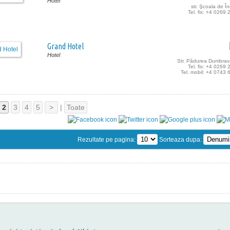
Hotel
str. Şcoala de În
Tel. fix: +4 0269
Grand Hotel
Hotel
Str. Pădurea Dumbrava
Tel. fix: +4 0269
Tel. mobil: +4 0743
2
3
4
5
>
|
Toate
Rezultate pe pagina:
Sorteaza dupa: