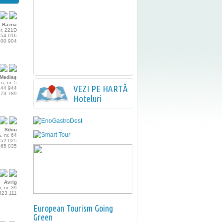
Bazna
nr. 221D
 554 016
 800 904
Mediaş
cu, nr. 5
VEZI PE HARTĂ
 844 944
 173 789
Hoteluri
Sibiu
, nr. 64
 452 025
 365 035
Avrig
, nr. 39
 523 111
European Tourism Going
Green