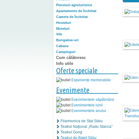
Pensiuni agroturistice
Apartamente de închiriat
Camere de închiriat
Hosteluri
Moteluri
Vile
Bungalow-uri
Cabane
Campinguri
Cum călătoresc
Info utile
Oferte speciale
Experiențe memorabile
Evenimente
Evenimentele săptămânii
Evenimentele lunii
Evenimentele anului
Filarmonica de Stat Sibiu
Teatrul Naţional „Radu Stanca”
Teatrul Gong
Teatrul de Balet Sibiu