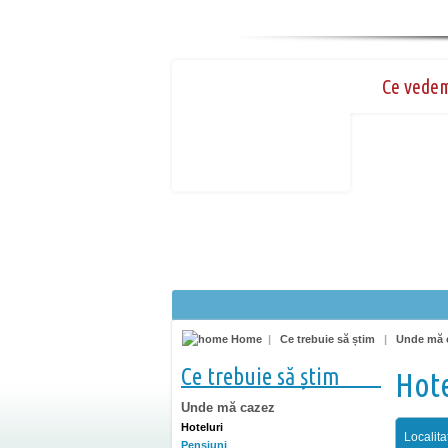
Ce vede
Home
|
Ce trebuie să știm
|
Unde mă 
Ce trebuie să știm
Hote
Unde mă cazez
Hoteluri
Localita
Pensiuni