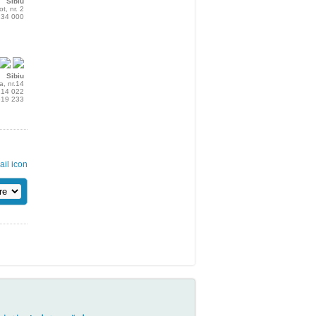
Sibiu
ot, nr. 2
 234 000
Sibiu
, nr.14
 214 022
 619 233