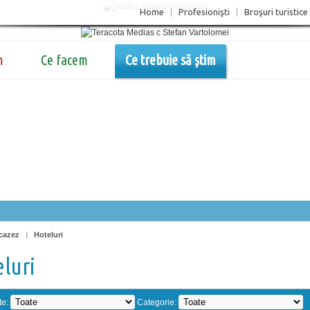
Home
|
Profesionişti
|
Broşuri turistice
m
Ce facem
Ce trebuie să știm
cazez
|
Hoteluri
luri
te:
Categorie: