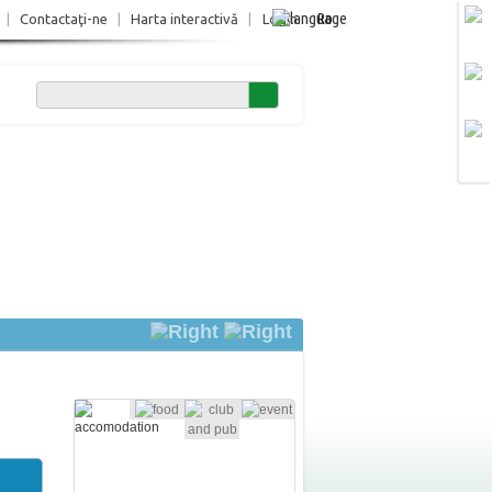
Ro
|
Contactaţi-ne
|
Harta interactivă
|
Login