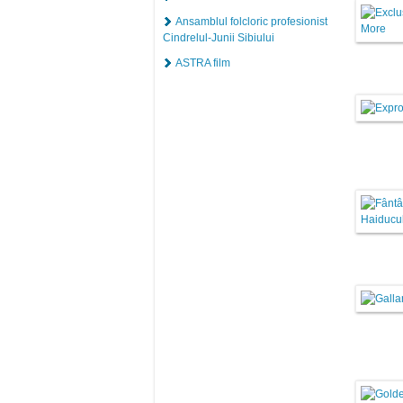
Ansamblul folcloric profesionist
Cindrelul-Junii Sibiului
ASTRA film