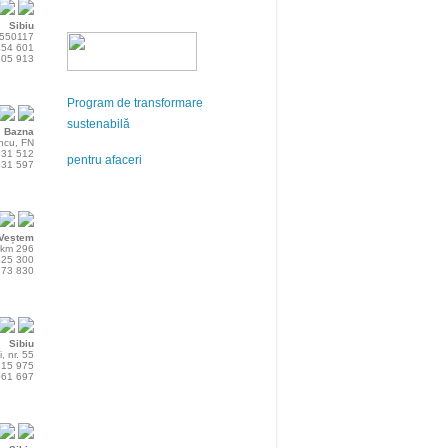
Sibiu
, 550117
 454 601
 105 913
Program de transformare
sustenabilă
Bazna
ancu, FN
 831 512
pentru afaceri
 331 597
Veștem
 km 296
 525 300
 373 830
Sibiu
i, nr. 55
 215 975
 061 697