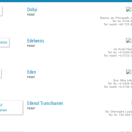
Dobși
Hotel
Bazna, str. Principală, 
Tel. fix: 0744
Tel. mobil: +40 725
Edelweiss
Hotel
str. Aurel Vlai
Tel. fix: +4 0269
Tel. mobil: +4 0723
Eden
Hotel
Șos. Alba Iulia
Tel. fix: +4 0369
Tel. mobil: +4 0736
Edenul Transilvaniei
Hotel
Str. Gheorghe Lazăr
Tel. fix: +40 269