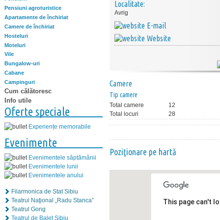
Localitate:
Pensiuni agroturistice
Avrig
Apartamente de închiriat
E-mail
Camere de închiriat
Hosteluri
Website
Moteluri
Vile
Bungalow-uri
Cabane
Campinguri
Camere
Cum călătoresc
Tip camere
Info utile
Total camere
12
Oferte speciale
Total locuri
28
Experiențe memorabile
Evenimente
Poziţionare pe hartă
Evenimentele săptămânii
Evenimentele lunii
Evenimentele anului
Filarmonica de Stat Sibiu
Teatrul Naţional „Radu Stanca”
This page can't l
Teatrul Gong
Teatrul de Balet Sibiu