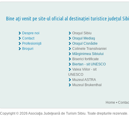
Bine aţi venit pe site-ul oficial al destinației turistice județul Sib
Despre noi
Oraşul Sibiu
Contact
Oraşul Mediaş
Profesionişti
Oraşul Cisnădie
Broşuri
Colinele Transilvaniei
Mărginimea Sibiului
Biserici fortificate
Biertan - sit UNESCO
Valea Viilor - sit
UNESCO
Muzeul ASTRA
Muzeul Brukenthal
Home
•
Contac
Copyright © 2026 Asociaţia Judeţeană de Turism Sibiu. Toate drepturile rezervate.