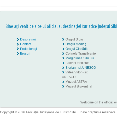
Bine aţi venit pe site-ul oficial al destinației turistice județul Sib
Despre noi
Oraşul Sibiu
Contact
Oraşul Mediaş
Profesionişti
Oraşul Cisnădie
Broşuri
Colinele Transilvaniei
Mărginimea Sibiului
Biserici fortificate
Biertan - sit UNESCO
Valea Viilor - sit
UNESCO
Muzeul ASTRA
Muzeul Brukenthal
Welcome on the official w
Copyright © 2026 Asociaţia Judeţeană de Turism Sibiu. Toate drepturile rezervate.