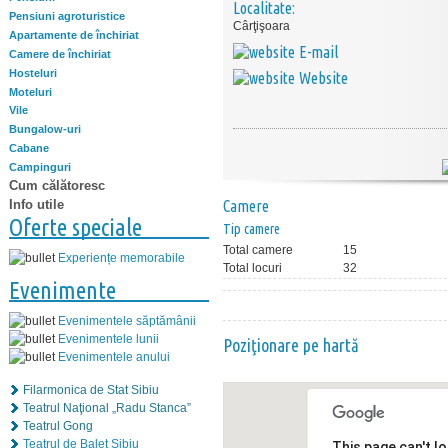
Localitate:
Pensiuni agroturistice
Cârţişoara
Apartamente de închiriat
E-mail
Camere de închiriat
Hosteluri
Website
Moteluri
Vile
Bungalow-uri
Cabane
Campinguri
Cum călătoresc
Info utile
Camere
Oferte speciale
Tip camere
Total camere
15
Experiențe memorabile
Total locuri
32
Evenimente
Evenimentele săptămânii
Evenimentele lunii
Poziţionare pe hartă
Evenimentele anului
Filarmonica de Stat Sibiu
Teatrul Naţional „Radu Stanca”
Teatrul Gong
Teatrul de Balet Sibiu
This page can't l