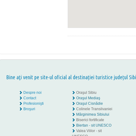
Bine aţi venit pe site-ul oficial al destinației turistice județul Sib
Despre noi
Oraşul Sibiu
Contact
Oraşul Mediaş
Profesionişti
Oraşul Cisnădie
Broşuri
Colinele Transilvaniei
Mărginimea Sibiului
Biserici fortificate
Biertan - sit UNESCO
Valea Viilor - sit