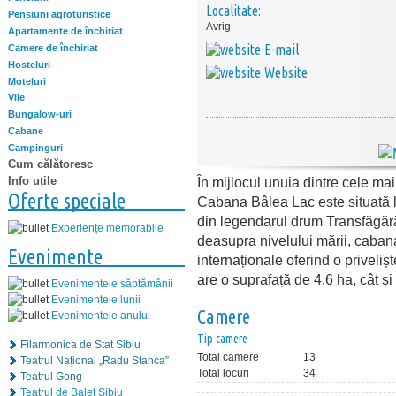
Localitate:
Pensiuni agroturistice
Avrig
Apartamente de închiriat
E-mail
Camere de închiriat
Hosteluri
Website
Moteluri
Vile
Bungalow-uri
Cabane
Campinguri
Cum călătoresc
Info utile
În mijlocul unuia dintre cele ma
Oferte speciale
Cabana Bâlea Lac este situată lâ
din legendarul drum Transfăgără
Experiențe memorabile
deasupra nivelului mării, caban
Evenimente
internaționale oferind o priveliș
are o suprafață de 4,6 ha, cât și
Evenimentele săptămânii
Evenimentele lunii
Camere
Evenimentele anului
Tip camere
Filarmonica de Stat Sibiu
Total camere
13
Teatrul Naţional „Radu Stanca”
Total locuri
34
Teatrul Gong
Teatrul de Balet Sibiu