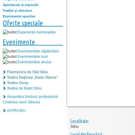
Spectacole şi expoziţii
Tradiţii şi obiceiuri
Evenimente sportive
Oferte speciale
Experiențe memorabile
Evenimente
Evenimentele săptămânii
Evenimentele lunii
Evenimentele anului
Filarmonica de Stat Sibiu
Teatrul Naţional „Radu Stanca”
Teatrul Gong
Teatrul de Balet Sibiu
Ansamblul folcloric profesionist
Cindrelul-Junii Sibiului
ASTRA film
Localitate:
Sibiu
Locul desfăşurării: