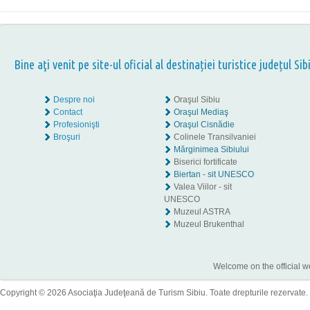
Bine aţi venit pe site-ul oficial al destinației turistice județul Sib
Despre noi
Oraşul Sibiu
Contact
Oraşul Mediaş
Profesionişti
Oraşul Cisnădie
Broşuri
Colinele Transilvaniei
Mărginimea Sibiului
Biserici fortificate
Biertan - sit UNESCO
Valea Viilor - sit
UNESCO
Muzeul ASTRA
Muzeul Brukenthal
Welcome on the official w
Copyright © 2026 Asociaţia Judeţeană de Turism Sibiu. Toate drepturile rezervate.