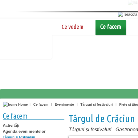
Ce vedem
Ce facem
Home
|
Ce facem
|
Evenimente
|
Târguri şi festivaluri
|
Pieţe şi târ
Ce facem
Târgul de Crăciun
Activități
Târguri şi festivaluri
-
Gastrono
Agenda evenimentelor
Târguri şi festivaluri