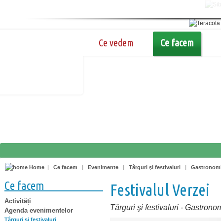
Ce vedem
Ce facem
Home
|
Ce facem
|
Evenimente
|
Târguri şi festivaluri
|
Gastronom
Ce facem
Festivalul Verzei
Activități
Târguri şi festivaluri
-
Gastrono
Agenda evenimentelor
Târguri şi festivaluri