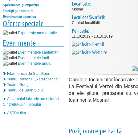
Localitate:
Spectacole şi expoziţii
Moşna
Tradiţii şi obiceiuri
Locul desfăşurării:
Evenimente sportive
Oferte speciale
Centrul localităţii
Perioada:
Experiențe memorabile
11.10.2019 - 13.10.2019
Evenimente
E-mail
Website
Evenimentele săptămânii
Evenimentele lunii
Evenimentele anului
Filarmonica de Stat Sibiu
Căruțele localnicilor încărcate 
Teatrul Naţional „Radu Stanca”
Teatrul Gong
La Festivalul Verzei din Moșn
Teatrul de Balet Sibiu
de ele știute, preparate cu 
Ansamblul folcloric profesionist
toamnei la Moșna!
Cindrelul-Junii Sibiului
ASTRA film
Poziţionare pe hartă