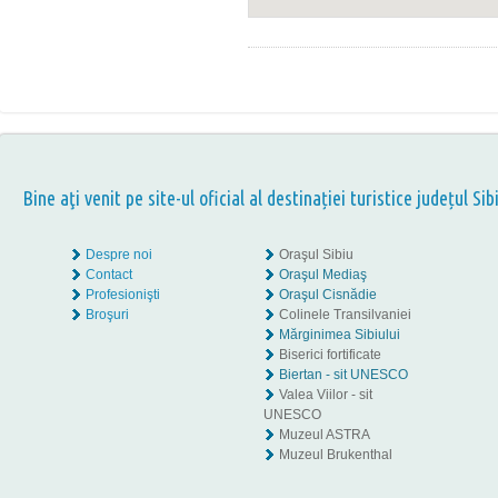
Bine aţi venit pe site-ul oficial al destinației turistice județul Sib
Despre noi
Oraşul Sibiu
Contact
Oraşul Mediaş
Profesionişti
Oraşul Cisnădie
Broşuri
Colinele Transilvaniei
Mărginimea Sibiului
Biserici fortificate
Biertan - sit UNESCO
Valea Viilor - sit
UNESCO
Muzeul ASTRA
Muzeul Brukenthal