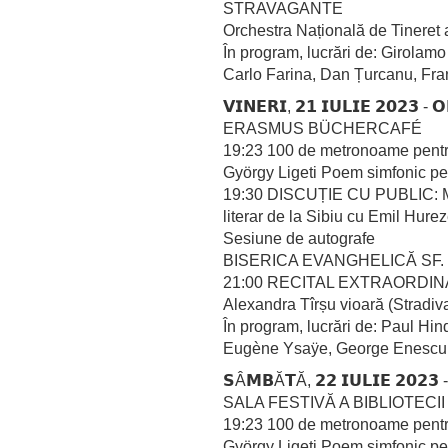
STRAVAGANTE
Orchestra Națională de Tineret
În program, lucrări de: Girolamo
Carlo Farina, Dan Țurcanu, Fr
𝗩𝗜𝗡𝗘𝗥𝗜, 𝟮𝟭 𝗜𝗨𝗟𝗜𝗘 𝟮𝟬𝟮𝟯 - 𝗢
ERASMUS BÜCHERCAFÉ
19:23 100 de metronoame pentr
György Ligeti Poem simfonic p
19:30 DISCUȚIE CU PUBLIC: Mult
literar de la Sibiu cu Emil Hurez
Sesiune de autografe
BISERICA EVANGHELICĂ SF.
21:00 RECITAL EXTRAORDIN
Alexandra Tîrșu vioară (Stradiv
În program, lucrări de: Paul Hi
Eugène Ysaÿe, George Enescu, 
𝗦Â𝗠𝗕Ă𝗧Ă, 𝟮𝟮 𝗜𝗨𝗟𝗜𝗘 𝟮𝟬𝟮𝟯 -
SALA FESTIVĂ A BIBLIOTEC
19:23 100 de metronoame pentr
György Ligeti Poem simfonic p