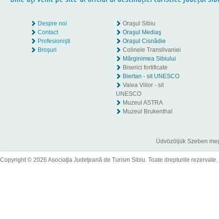
Despre noi
Oraşul Sibiu
Contact
Oraşul Mediaş
Profesionişti
Oraşul Cisnădie
Broşuri
Colinele Transilvaniei
Mărginimea Sibiului
Biserici fortificate
Biertan - sit UNESCO
Valea Viilor - sit
UNESCO
Muzeul ASTRA
Muzeul Brukenthal
Üdvözöljük Szeben megye
Copyright © 2026 Asociaţia Judeţeană de Turism Sibiu. Toate drepturile rezervate.