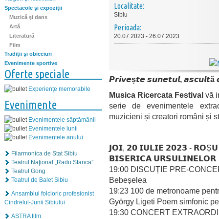
Localitate:
Spectacole şi expoziţii
Sibiu
Muzică şi dans
Perioada:
Artă
Literatură
20.07.2023 - 26.07.2023
Film
Tradiţii şi obiceiuri
Evenimente sportive
Oferte speciale
𝙋𝙧𝙞𝙫𝙚ș𝙩𝙚 𝙨𝙪𝙣𝙚𝙩𝙪𝙡, 𝙖𝙨𝙘𝙪𝙡𝙩ă 
Experiențe memorabile
Musica Ricercata Festival
vă i
Evenimente
serie de evenimentele extra
muzicieni și creatori români și st
Evenimentele săptămânii
Evenimentele lunii
Evenimentele anului
𝗝𝗢𝗜, 𝟮𝟬 𝗜𝗨𝗟𝗜𝗘 𝟮𝟬𝟮𝟯 - 𝗥𝗢Ș𝗨
Filarmonica de Stat Sibiu
𝗕𝗜𝗦𝗘𝗥𝗜𝗖𝗔 𝗨𝗥𝗦𝗨𝗟𝗜𝗡𝗘𝗟𝗢𝗥
Teatrul Naţional „Radu Stanca”
19:00 DISCUȚIE PRE-CONCERT: 
Teatrul Gong
Bebeșelea
Teatrul de Balet Sibiu
19:23 100 de metronoame pentr
Ansamblul folcloric profesionist
György Ligeti Poem simfonic p
Cindrelul-Junii Sibiului
19:30 CONCERT EXTRAORDI
ASTRA film