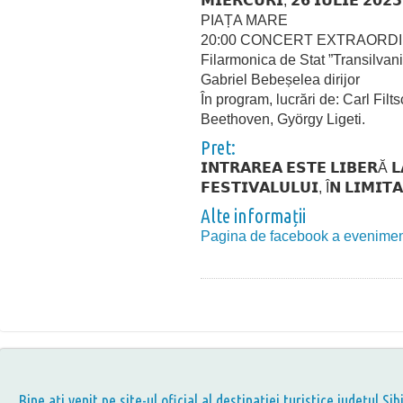
𝗠𝗜𝗘𝗥𝗖𝗨𝗥𝗜, 𝟮𝟲 𝗜𝗨𝗟𝗜𝗘 𝟮𝟬𝟮𝟯
PIAȚA MARE
20:00 CONCERT EXTRAORDI
Filarmonica de Stat ”Transilvani
Gabriel Bebeșelea dirijor
În program, lucrări de: Carl Fil
Beethoven, György Ligeti.
Pret:
𝗜𝗡𝗧𝗥𝗔𝗥𝗘𝗔 𝗘𝗦𝗧𝗘 𝗟𝗜𝗕𝗘𝗥Ă 
𝗙𝗘𝗦𝗧𝗜𝗩𝗔𝗟𝗨𝗟𝗨𝗜, Î𝗡 𝗟𝗜𝗠𝗜𝗧
Alte informații
Pagina de facebook a evenimen
Bine aţi venit pe site-ul oficial al destinației turistice județul Sib