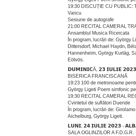
19:30 DISCUȚIE CU PUBLIC: Th
Vancu
Sesiune de autografe
21:00 RECITAL CAMERAL TR
Ansamblul Musica Ricercata
În program, lucrări de: György Li
Dittersdorf, Michael Haydn, Bél
Hannenheim, György Kurtág, Sab
Eötvös.
𝗗𝗨𝗠𝗜𝗡𝗜𝗖Ă, 𝟮𝟯 𝗜𝗨𝗟𝗜𝗘 𝟮𝟬𝟮
BISERICA FRANCISCANĂ
19:23 100 de metronoame pentr
György Ligeti Poem simfonic p
19:30 RECITAL CAMERAL R
Cvintetul de suflători Duende
În program, lucrări de: Girolam
Aichelburg, György Ligeti.
𝗟𝗨𝗡𝗜, 𝟮𝟰 𝗜𝗨𝗟𝗜𝗘 𝟮𝟬𝟮𝟯 - 𝗔𝗟
SALA OGLINZILOR A F.D.G.R.