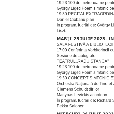
19:23 100 de metronoame pentr
György Ligeti Poem simfonic p
19:30 RECITAL EXTRAORDI
Daniel Ciobanu pian
În program, lucrări de: György 
Liszt.
𝗠𝗔𝗥Ţ𝗜, 𝟮𝟱 𝗜𝗨𝗟𝗜𝗘 𝟮𝟬𝟮𝟯 - 𝗜
SALA FESTIVĂ A BIBLIOTEC
17:00 Conferința Vorbitorincii 
Sesiune de autografe
TEATRUL „RADU STANCA”
19:23 100 de metronoame pentr
György Ligeti Poem simfonic p
19:30 CONCERT SIMFONIC 
Orchestra Națională de Tineret
Clemens Schuldt dirijor
Martynas Levickis acordeon
În program, lucrări de: Richard
Pekka Salonen.