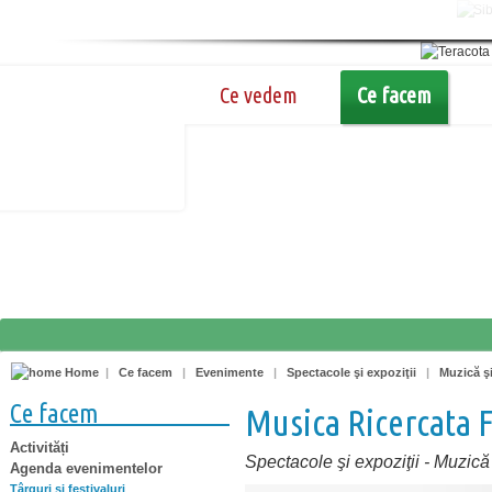
Ce vedem
Ce facem
Home
|
Ce facem
|
Evenimente
|
Spectacole şi expoziţii
|
Muzică ş
Ce facem
Musica Ricercata F
Activități
Spectacole şi expoziţii
-
Muzică 
Agenda evenimentelor
Târguri şi festivaluri