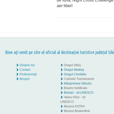
de lună, Night Cross Challenge e
aer liber!
Bine aţi venit pe site-ul oficial al destinației turistice județul Sib
Despre noi
Oraşul Sibiu
Contact
Oraşul Mediaş
Profesionişti
Oraşul Cisnădie
Broşuri
Colinele Transilvaniei
Mărginimea Sibiului
Biserici fortificate
Biertan - sit UNESCO
Valea Viilor - sit
UNESCO
Muzeul ASTRA
Muzeul Brukenthal