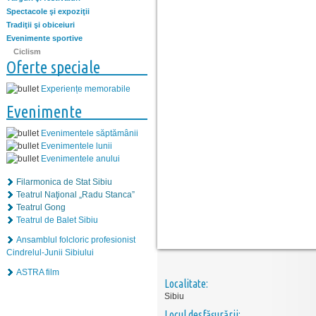
Spectacole şi expoziţii
Tradiţii şi obiceiuri
Evenimente sportive
Ciclism
Oferte speciale
Experiențe memorabile
Evenimente
Evenimentele săptămânii
Evenimentele lunii
Evenimentele anului
Filarmonica de Stat Sibiu
Teatrul Naţional „Radu Stanca”
Teatrul Gong
Teatrul de Balet Sibiu
Ansamblul folcloric profesionist
Cindrelul-Junii Sibiului
ASTRA film
Localitate:
Sibiu
Locul desfăşurării: