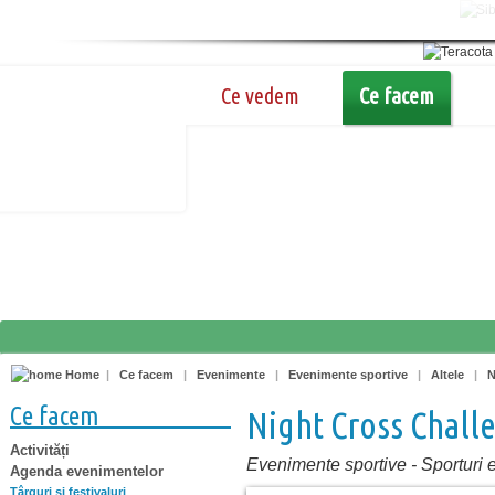
Ce vedem
Ce facem
Home
|
Ce facem
|
Evenimente
|
Evenimente sportive
|
Altele
|
N
Ce facem
Night Cross Chall
Activități
Evenimente sportive
-
Sporturi 
Agenda evenimentelor
Târguri şi festivaluri