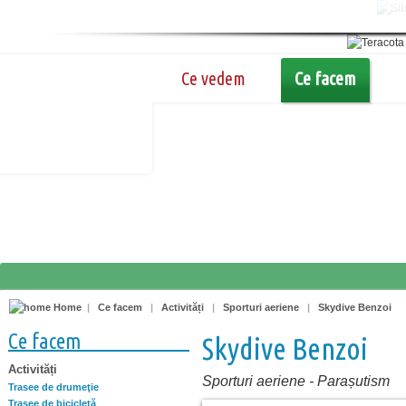
Ce vedem
Ce facem
Home
|
Ce facem
|
Activități
|
Sporturi aeriene
|
Skydive Benzoi
Ce facem
Skydive Benzoi
Activități
Sporturi aeriene
-
Parașutism
Trasee de drumeţie
Trasee de bicicletă