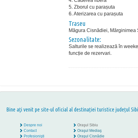
4. Căderea liberă
5. Zborul cu parașuta
6. Aterizarea cu parașuta
Traseu
Măgura Cisnădiei, Mărginimea S
Sezonalitate:
Salturile se realizează în weeke
funcție de rezervari.
Bine aţi venit pe site-ul oficial al destinației turistice județul Sib
Despre noi
Oraşul Sibiu
Contact
Oraşul Mediaş
Profesionişti
Oraşul Cisnădie