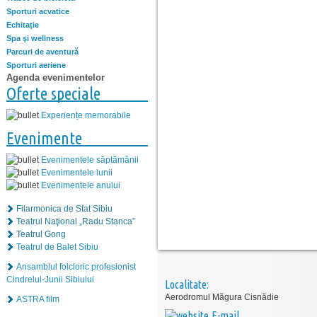
Sporturi acvatice
Echitaţie
Spa şi wellness
Parcuri de aventură
Sporturi aeriene
Agenda evenimentelor
Oferte speciale
Experiențe memorabile
Evenimente
Evenimentele săptămânii
Evenimentele lunii
Evenimentele anului
Filarmonica de Stat Sibiu
Teatrul Naţional „Radu Stanca”
Teatrul Gong
Teatrul de Balet Sibiu
Ansamblul folcloric profesionist
Cindrelul-Junii Sibiului
Localitate:
Aerodromul Măgura Cisnădie
ASTRA film
E-mail