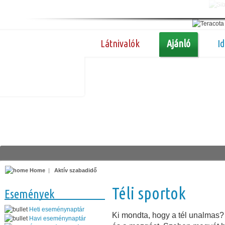
Látnivalók
Ajánló
I
Home
|
Aktív szabadidő
Téli sportok
Események
Heti eseménynaptár
Ki mondta, hogy a tél unalmas? E
Havi eseménynaptár