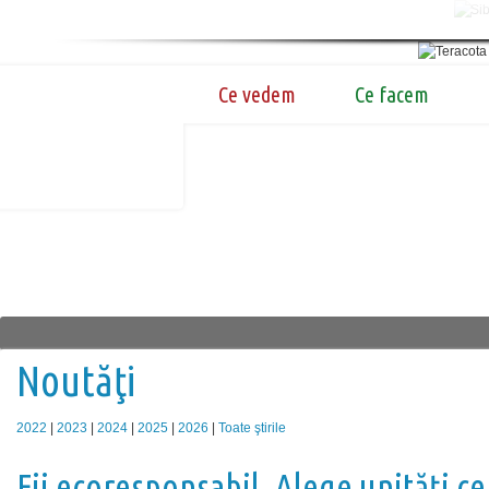
Ce vedem
Ce facem
Noutăţi
2022
|
2023
|
2024
|
2025
|
2026
|
Toate ştirile
Fii ecoresponsabil. Alege unități ce