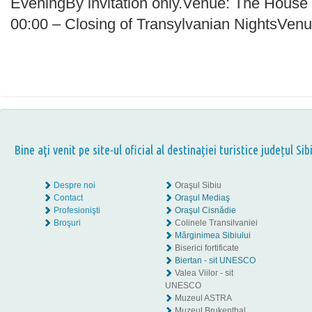
EveningBy invitation only.Venue: The House
00:00 – Closing of Transylvanian NightsVenu
Bine aţi venit pe site-ul oficial al destinației turistice județul Sib
Despre noi
Oraşul Sibiu
Contact
Oraşul Mediaş
Profesionişti
Oraşul Cisnădie
Broşuri
Colinele Transilvaniei
Mărginimea Sibiului
Biserici fortificate
Biertan - sit UNESCO
Valea Viilor - sit
UNESCO
Muzeul ASTRA
Muzeul Brukenthal