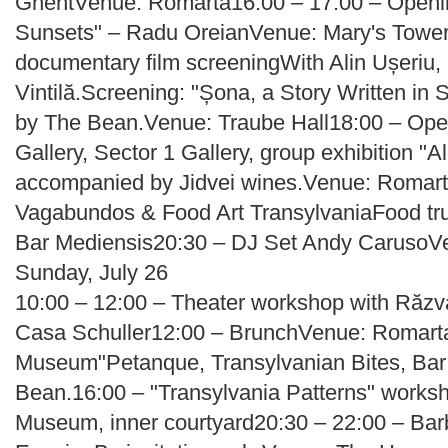
GhentVenue: Romarta16:00 – 17:00 – Opening
Sunsets" – Radu OreianVenue: Mary's Tower
documentary film screeningWith Alin Ușeriu
Vintilă.Screening: "Șona, a Story Written in
by The Bean.Venue: Traube Hall18:00 – Ope
Gallery, Sector 1 Gallery, group exhibition "
accompanied by Jidvei wines.Venue: Romarta
Vagabundos & Food Art TransylvaniaFood tr
Bar Mediensis20:30 – DJ Set Andy CarusoV
Sunday, July 26
10:00 – 12:00 – Theater workshop with Răzv
Casa Schuller12:00 – BrunchVenue: Romarta
Museum"Petanque, Transylvanian Bites, Bar 
Bean.16:00 – "Transylvania Patterns" works
Museum, inner courtyard20:30 – 22:00 – Barb