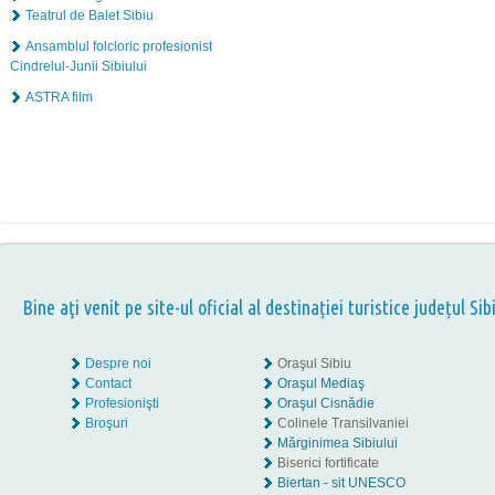
Teatrul de Balet Sibiu
Ansamblul folcloric profesionist
Cindrelul-Junii Sibiului
ASTRA film
Bine aţi venit pe site-ul oficial al destinației turistice județul Sib
Despre noi
Oraşul Sibiu
Contact
Oraşul Mediaş
Profesionişti
Oraşul Cisnădie
Broşuri
Colinele Transilvaniei
Mărginimea Sibiului
Biserici fortificate
Biertan - sit UNESCO