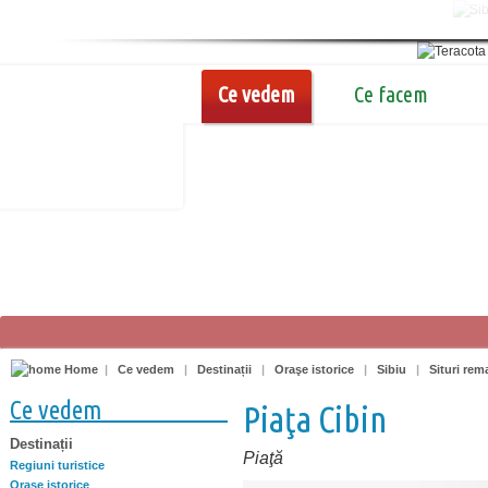
Ce vedem
Ce facem
Home
|
Ce vedem
|
Destinații
|
Oraşe istorice
|
Sibiu
|
Situri rem
Ce vedem
Piaţa Cibin
Destinații
Piaţă
Regiuni turistice
Oraşe istorice