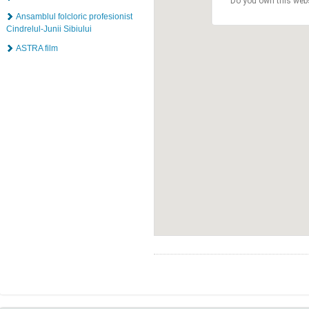
Do you own this web
Ansamblul folcloric profesionist
Cindrelul-Junii Sibiului
ASTRA film