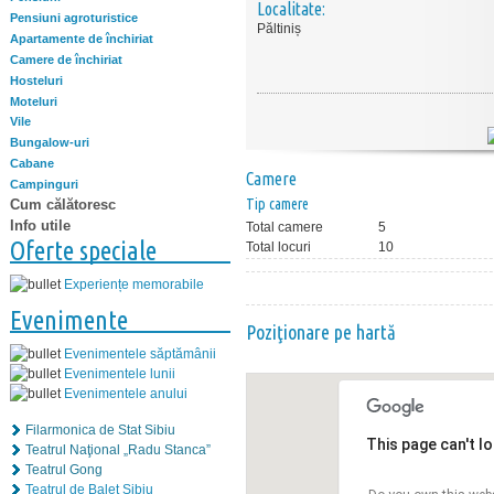
Localitate:
Pensiuni agroturistice
Păltiniș
Apartamente de închiriat
Camere de închiriat
Hosteluri
Moteluri
Vile
Bungalow-uri
Cabane
Camere
Campinguri
Tip camere
Cum călătoresc
Info utile
Total camere
5
Oferte speciale
Total locuri
10
Experiențe memorabile
Evenimente
Poziţionare pe hartă
Evenimentele săptămânii
Evenimentele lunii
Evenimentele anului
Filarmonica de Stat Sibiu
This page can't l
Teatrul Naţional „Radu Stanca”
Teatrul Gong
Teatrul de Balet Sibiu