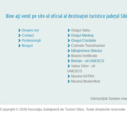
Bine aţi venit pe site-ul oficial al destinației turistice județul Sib
Despre noi
Oraşul Sibiu
Contact
Oraşul Mediaş
Profesionişti
Oraşul Cisnădie
Broşuri
Colinele Transilvaniei
Mărginimea Sibiului
Biserici fortificate
Biertan - sit UNESCO
Valea Viilor - sit
UNESCO
Muzeul ASTRA
Muzeul Brukenthal
Üdvözöljük Szeben megye
Copyright © 2026 Asociaţia Judeţeană de Turism Sibiu. Toate drepturile rezervate.