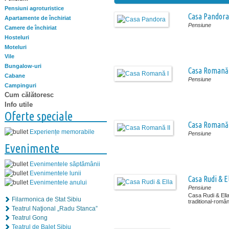
Pensiuni agroturistice
Casa Pandora
Apartamente de închiriat
Pensiune
Camere de închiriat
Hosteluri
Moteluri
Vile
Bungalow-uri
Casa Romană 
Cabane
Pensiune
Campinguri
Cum călătoresc
Info utile
Oferte speciale
Casa Romană 
Experiențe memorabile
Pensiune
Evenimente
Evenimentele săptămânii
Evenimentele lunii
Casa Rudi & E
Evenimentele anului
Pensiune
Casa Rudi & Ella 
Filarmonica de Stat Sibiu
traditional-român
Teatrul Naţional „Radu Stanca”
Teatrul Gong
Teatrul de Balet Sibiu