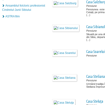
Casa Salzbur
Ansamblul folcloric profesionist
Pensiune
Pensiunea este s
Cindrelul-Junii Sibiului
Cetații, pe prima
(...)
ASTRA film
Casa Sibianul
Pensiune
Situată pe una di
din Sibiu, depart
(...)
Casa Soarelui
Pensiune
Casa Steliana
Pensiune
Urmând tradiţia î
Steliana împreună
Casa Steluţa