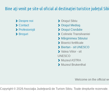
Bine aţi venit pe site-ul oficial al destinației turistice județul Sib
Despre noi
Oraşul Sibiu
Contact
Oraşul Mediaş
Profesionişti
Oraşul Cisnădie
Broşuri
Colinele Transilvaniei
Mărginimea Sibiului
Biserici fortificate
Biertan - sit UNESCO
Valea Viilor - sit
UNESCO
Muzeul ASTRA
Muzeul Brukenthal
Welcome on the official w
Copyright © 2026 Asociaţia Judeţeană de Turism Sibiu. Toate drepturile rezervate.