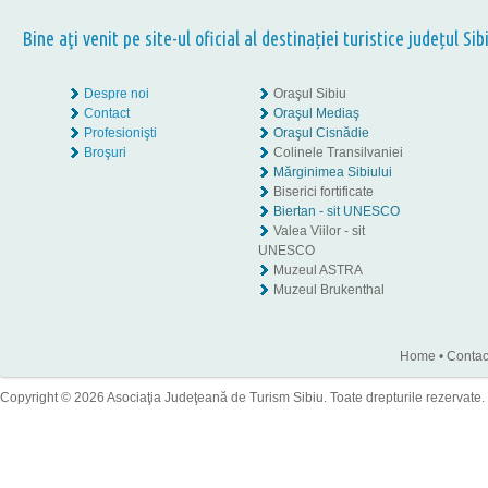
Bine aţi venit pe site-ul oficial al destinației turistice județul Sib
Despre noi
Oraşul Sibiu
Contact
Oraşul Mediaş
Profesionişti
Oraşul Cisnădie
Broşuri
Colinele Transilvaniei
Mărginimea Sibiului
Biserici fortificate
Biertan - sit UNESCO
Valea Viilor - sit
UNESCO
Muzeul ASTRA
Muzeul Brukenthal
Home
•
Contac
Copyright © 2026 Asociaţia Judeţeană de Turism Sibiu. Toate drepturile rezervate.