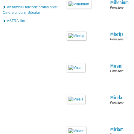
Millenium
Ansamblul folcloric profesionist
Pensiune
Cindrelul-Junii Sibiului
ASTRA film
Mioriţa
Pensiune
Mirani
Pensiune
Mirela
Pensiune
Miriam