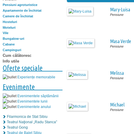
Pensiuni agroturistice
Mary-Luisa
Apartamente de închiriat
Pensiune
Camere de închiriat
Hosteluri
Moteluri
Vile
Bungalow-uri
Masa Verde
Cabane
Pensiune
Campinguri
Cum călătoresc
Info utile
Oferte speciale
Melissa
Experiențe memorabile
Pensiune
Evenimente
Evenimentele săptămânii
Evenimentele lunii
Michael
Evenimentele anului
Pensiune
Filarmonica de Stat Sibiu
Teatrul Naţional „Radu Stanca”
Teatrul Gong
Teatrul de Balet Sibiu