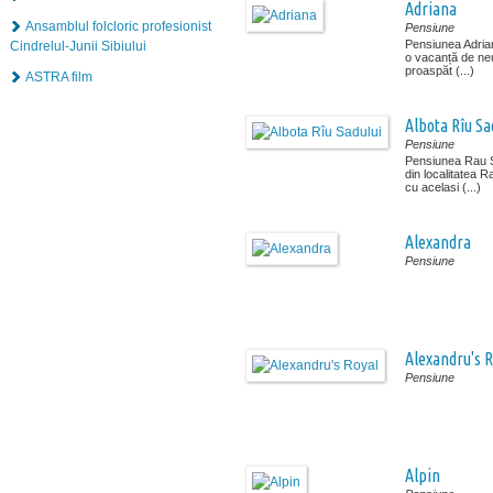
Adriana
Ansamblul folcloric profesionist
Pensiune
Pensiunea Adrian
Cindrelul-Junii Sibiului
o vacanță de neui
proaspăt (...)
ASTRA film
Albota Rîu Sa
Pensiune
Pensiunea Rau Sa
din localitatea 
cu acelasi (...)
Alexandra
Pensiune
Alexandru's R
Pensiune
Alpin