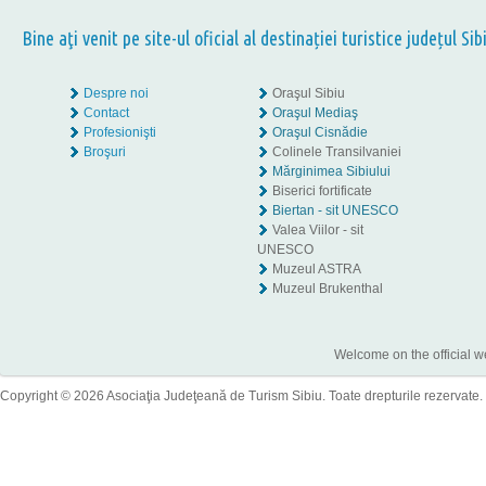
Bine aţi venit pe site-ul oficial al destinației turistice județul Sib
Despre noi
Oraşul Sibiu
Contact
Oraşul Mediaş
Profesionişti
Oraşul Cisnădie
Broşuri
Colinele Transilvaniei
Mărginimea Sibiului
Biserici fortificate
Biertan - sit UNESCO
Valea Viilor - sit
UNESCO
Muzeul ASTRA
Muzeul Brukenthal
Welcome on the official w
Copyright © 2026 Asociaţia Judeţeană de Turism Sibiu. Toate drepturile rezervate.