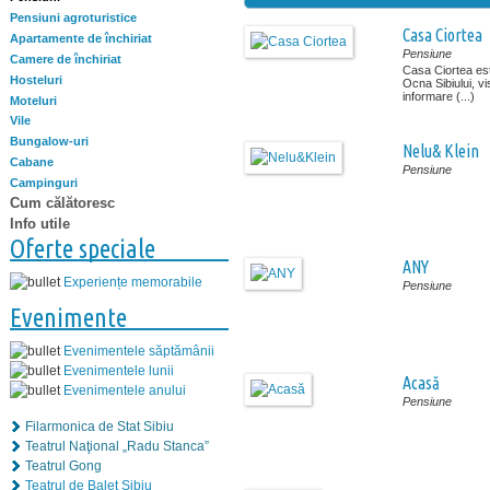
Pensiuni agroturistice
Casa Ciortea
Apartamente de închiriat
Pensiune
Camere de închiriat
Casa Ciortea este
Hosteluri
Ocna Sibiului, v
informare (...)
Moteluri
Vile
Bungalow-uri
Nelu& Klein
Cabane
Pensiune
Campinguri
Cum călătoresc
Info utile
Oferte speciale
ANY
Experiențe memorabile
Pensiune
Evenimente
Evenimentele săptămânii
Evenimentele lunii
Acasă
Evenimentele anului
Pensiune
Filarmonica de Stat Sibiu
Teatrul Naţional „Radu Stanca”
Teatrul Gong
Teatrul de Balet Sibiu