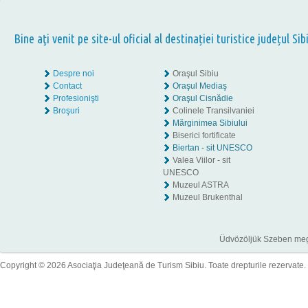
Bine aţi venit pe site-ul oficial al destinației turistice județul Sib
Despre noi
Oraşul Sibiu
Contact
Oraşul Mediaş
Profesionişti
Oraşul Cisnădie
Broşuri
Colinele Transilvaniei
Mărginimea Sibiului
Biserici fortificate
Biertan - sit UNESCO
Valea Viilor - sit
UNESCO
Muzeul ASTRA
Muzeul Brukenthal
Üdvözöljük Szeben megye
Copyright © 2026 Asociaţia Judeţeană de Turism Sibiu. Toate drepturile rezervate.