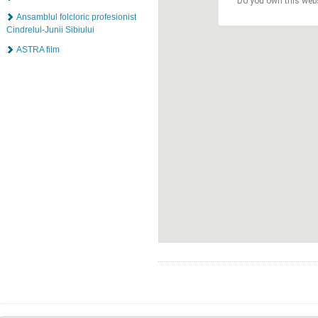
Do you own this web
Ansamblul folcloric profesionist
Cindrelul-Junii Sibiului
ASTRA film