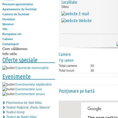
Localitate:
Pensiuni agroturistice
Sibiu
Apartamente de închiriat
E-mail
Camere de închiriat
Hosteluri
Website
Moteluri
Vile
Bungalow-uri
Cabane
Campinguri
Cum călătoresc
Info utile
Camere
Oferte speciale
Tip camere
Total camere
20
Experiențe memorabile
Total locuri
38
Evenimente
Evenimentele săptămânii
Evenimentele lunii
Poziţionare pe hartă
Evenimentele anului
Filarmonica de Stat Sibiu
Teatrul Naţional „Radu Stanca”
Teatrul Gong
Teatrul de Balet Sibiu
This page can't l