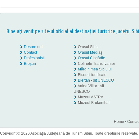
Bine aţi venit pe site-ul oficial al destinației turistice județul Sib
Despre noi
Oraşul Sibiu
Contact
Oraşul Mediaş
Profesionişti
Oraşul Cisnădie
Broşuri
Colinele Transilvaniei
Mărginimea Sibiului
Biserici fortificate
Biertan - sit UNESCO
Valea Viilor - sit
UNESCO
Muzeul ASTRA
Muzeul Brukenthal
Home
•
Contac
Copyright © 2026 Asociaţia Judeţeană de Turism Sibiu. Toate drepturile rezervate.