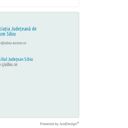
ciația Județeană de
ism Sibiu
ce@sibiu-turism.ro
iliul Județean Sibiu
cjsibiu.ro
®
Powered by
JustDesign