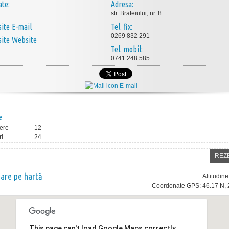
ate:
Adresa:
str. Brateiului, nr. 8
E-mail
Tel. fix:
0269 832 291
Website
Tel. mobil:
0741 248 585
E-mail
e
ere
12
ri
24
REZ
nare pe hartă
Altitudin
Coordonate GPS: 46.17 N, 
This page can't load Google Maps correctly.