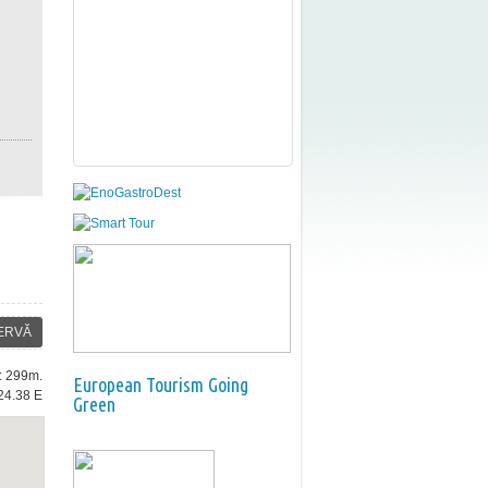
ERVĂ
e: 299m.
European Tourism Going
24.38 E
Green