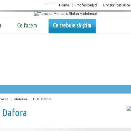
Home
|
Profesionişti
|
Broşuri turistice
m
Ce facem
Ce trebuie să știm
cazez
|
Moteluri
|
L. G. Dafora
. Dafora