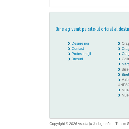
Bine aţi venit pe site-ul oficial al desti
Despre noi
Oraş
Contact
Oraş
Profesionişti
Oraş
Broşuri
Coli
Mărg
Biser
Bier
Valea
UNES
Muz
Muze
Copyright © 2026 Asociaţia Judeţeană de Turism Sib