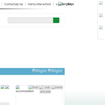
Ro
|
Contactaţi-ne
|
Harta interactivă
|
Login