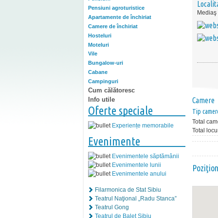
Localit
Pensiuni agroturistice
Mediaş
Apartamente de închiriat
Camere de închiriat
Hosteluri
Moteluri
Vile
Bungalow-uri
Cabane
Campinguri
Cum călătoresc
Info utile
Camere
Oferte speciale
Tip camer
Total cam
Experiențe memorabile
Total locu
Evenimente
Evenimentele săptămânii
Evenimentele lunii
Poziţio
Evenimentele anului
Filarmonica de Stat Sibiu
Teatrul Naţional „Radu Stanca”
Teatrul Gong
Teatrul de Balet Sibiu