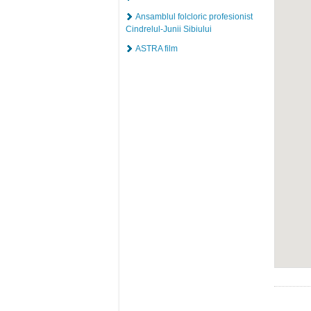
Ansamblul folcloric profesionist
Cindrelul-Junii Sibiului
ASTRA film