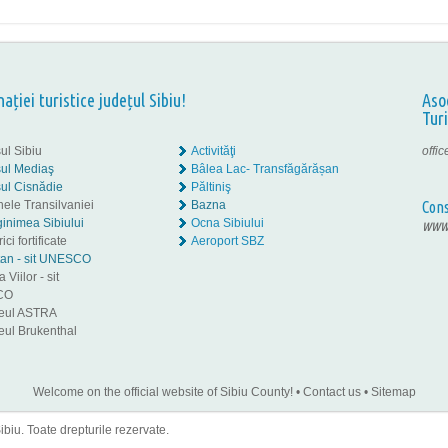
nației turistice județul Sibiu!
Aso
Tur
ul Sibiu
Activităţi
offi
ul Mediaş
Bâlea Lac- Transfăgărășan
ul Cisnădie
Păltiniş
nele Transilvaniei
Bazna
Cons
inimea Sibiului
Ocna Sibiului
www.
ici fortificate
Aeroport SBZ
tan - sit UNESCO
 Viilor - sit
CO
eul ASTRA
ul Brukenthal
Welcome on the official website of Sibiu County!
•
Contact us
•
Sitemap
iu. Toate drepturile rezervate.