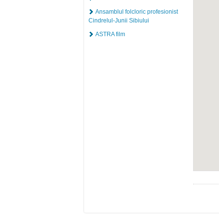
Ansamblul folcloric profesionist
Cindrelul-Junii Sibiului
ASTRA film