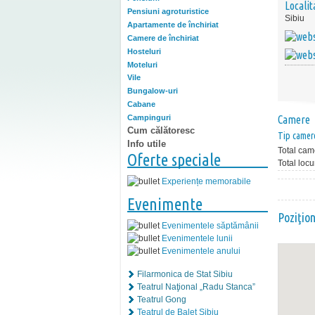
Localit
Pensiuni agroturistice
Sibiu
Apartamente de închiriat
Camere de închiriat
Hosteluri
Moteluri
Vile
Bungalow-uri
Cabane
Campinguri
Camere
Cum călătoresc
Tip camer
Info utile
Total cam
Oferte speciale
Total locu
Experiențe memorabile
Evenimente
Poziţio
Evenimentele săptămânii
Evenimentele lunii
Evenimentele anului
Filarmonica de Stat Sibiu
Teatrul Naţional „Radu Stanca”
Teatrul Gong
Teatrul de Balet Sibiu