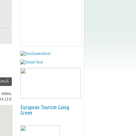
ERVĂ
e: 406m.
24.13 E
European Tourism Going
Green