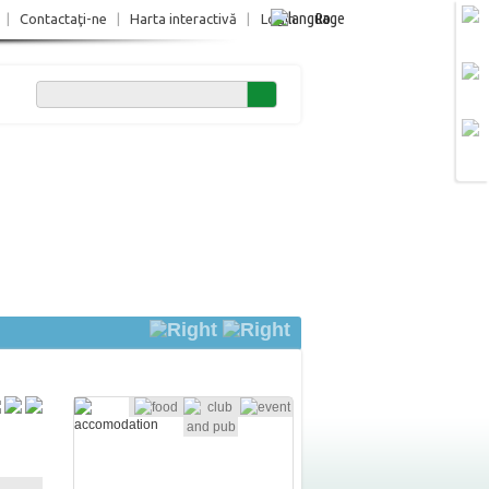
Ro
|
Contactaţi-ne
|
Harta interactivă
|
Login