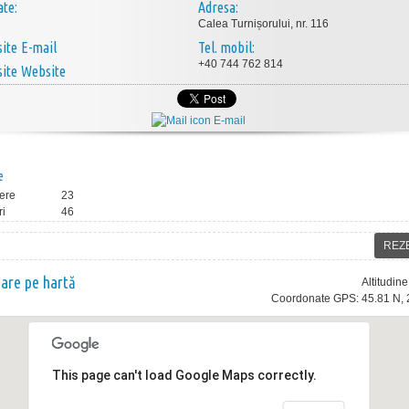
ate:
Adresa:
Calea Turnișorului, nr. 116
E-mail
Tel. mobil:
+40 744 762 814
Website
E-mail
e
ere
23
ri
46
REZ
nare pe hartă
Altitudin
Coordonate GPS: 45.81 N, 
This page can't load Google Maps correctly.