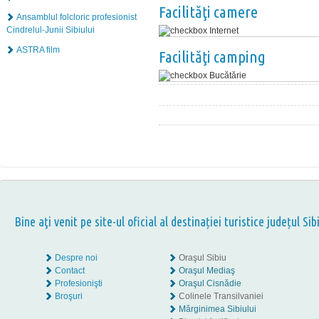
Facilităţi camere
Ansamblul folcloric profesionist
Cindrelul-Junii Sibiului
Internet
ASTRA film
Facilităţi camping
Bucătărie
Bine aţi venit pe site-ul oficial al destinației turistice județul Sib
Despre noi
Oraşul Sibiu
Contact
Oraşul Mediaş
Profesionişti
Oraşul Cisnădie
Broşuri
Colinele Transilvaniei
Mărginimea Sibiului