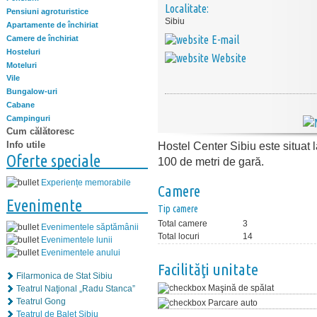
Localitate:
Pensiuni agroturistice
Sibiu
Apartamente de închiriat
E-mail
Camere de închiriat
Hosteluri
Website
Moteluri
Vile
Bungalow-uri
Cabane
Campinguri
Cum călătoresc
Info utile
Hostel Center Sibiu este situat l
Oferte speciale
100 de metri de gară.
Experiențe memorabile
Camere
Evenimente
Tip camere
Total camere
3
Evenimentele săptămânii
Total locuri
14
Evenimentele lunii
Evenimentele anului
Facilităţi unitate
Filarmonica de Stat Sibiu
Maşină de spălat
Teatrul Naţional „Radu Stanca”
Teatrul Gong
Parcare auto
Teatrul de Balet Sibiu