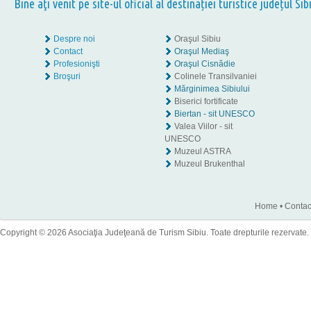
Bine aţi venit pe site-ul oficial al destinației turistice județul Sib
Despre noi
Oraşul Sibiu
Contact
Oraşul Mediaş
Profesionişti
Oraşul Cisnădie
Broşuri
Colinele Transilvaniei
Mărginimea Sibiului
Biserici fortificate
Biertan - sit UNESCO
Valea Viilor - sit
UNESCO
Muzeul ASTRA
Muzeul Brukenthal
Home
•
Contac
Copyright © 2026 Asociaţia Judeţeană de Turism Sibiu. Toate drepturile rezervate.