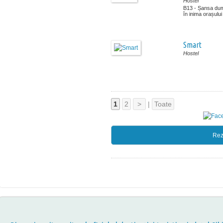
Hostel
B13 - Șansa du
în inima orașului
Smart
Hostel
1
2
>
|
Toate
Rez