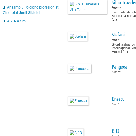
Sibiu Traveler
Ansamblul folcloric profesionist
Hostel
Hostelul este situ
Cindrelul-Junii Sibiului
Sibiului, la num
(...)
ASTRA film
Stefani
Hotel
Situat la doar 5 
Internațional Sib
Hotelul (...)
Pangeea
Hostel
Enescu
Hostel
B 13