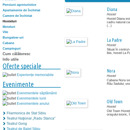
Pensiuni agroturistice
Diana
Apartamente de închiriat
Hostel
Camere de închiriat
Hostel Diana est
Hosteluri
cadru natural ca
(...)
Moteluri
Vile
Bungalow-uri
La Padre
Cabane
Hostel
Campinguri
Situat în centrul 
Ibis, hostel La Pa
Cum călătoresc
Info utile
Oferte speciale
Nora
Experiențe memorabile
Hostel
Cabana Nora se 
Evenimente
Râu Sadului, una 
Evenimentele săptămânii
Evenimentele lunii
Old Town
Evenimentele anului
Hostel
Old Town Hostel 
Filarmonica de Stat Sibiu
oraşului istoric, 
Teatrul Naţional „Radu Stanca”
Teatrul Gong
Teatrul de Balet Sibiu