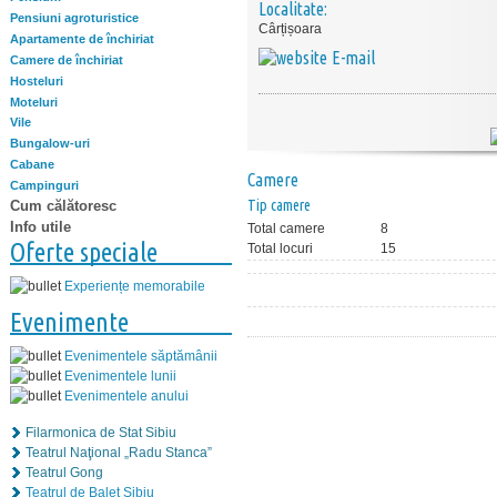
Localitate:
Pensiuni agroturistice
Cârțișoara
Apartamente de închiriat
E-mail
Camere de închiriat
Hosteluri
Moteluri
Vile
Bungalow-uri
Cabane
Camere
Campinguri
Tip camere
Cum călătoresc
Info utile
Total camere
8
Oferte speciale
Total locuri
15
Experiențe memorabile
Evenimente
Evenimentele săptămânii
Evenimentele lunii
Evenimentele anului
Filarmonica de Stat Sibiu
Teatrul Naţional „Radu Stanca”
Teatrul Gong
Teatrul de Balet Sibiu