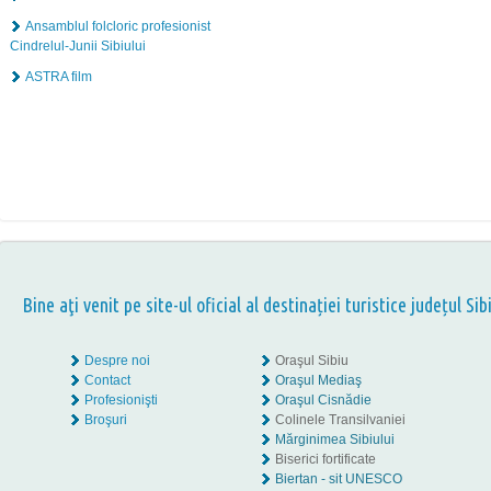
Ansamblul folcloric profesionist
Cindrelul-Junii Sibiului
ASTRA film
Bine aţi venit pe site-ul oficial al destinației turistice județul Sib
Despre noi
Oraşul Sibiu
Contact
Oraşul Mediaş
Profesionişti
Oraşul Cisnădie
Broşuri
Colinele Transilvaniei
Mărginimea Sibiului
Biserici fortificate
Biertan - sit UNESCO