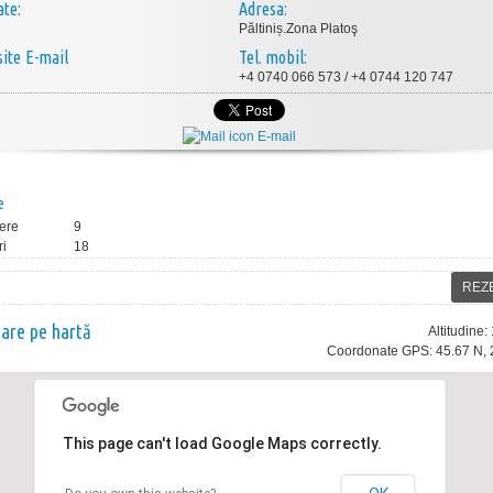
ate:
Adresa:
Păltiniș.Zona Platoş
E-mail
Tel. mobil:
+4 0740 066 573 / +4 0744 120 747
E-mail
e
ere
9
ri
18
REZ
nare pe hartă
Altitudine
Coordonate GPS: 45.67 N, 
This page can't load Google Maps correctly.