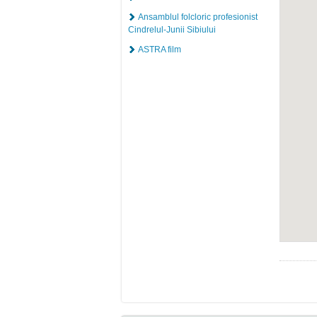
Ansamblul folcloric profesionist
Cindrelul-Junii Sibiului
ASTRA film