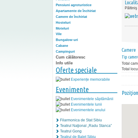
Localit
Pensiuni agroturistice
Păltiniş
Apartamente de închiriat
Camere de închiriat
Hosteluri
Moteluri
Vile
Bungalow-uri
Cabane
Camere
Campinguri
Tip camer
Cum călătoresc
Info utile
Total cam
Oferte speciale
Total locu
Experiențe memorabile
Evenimente
Poziţio
Evenimentele săptămânii
Evenimentele lunii
Evenimentele anului
Filarmonica de Stat Sibiu
Teatrul Naţional „Radu Stanca”
Teatrul Gong
Teatrul de Balet Sibiu