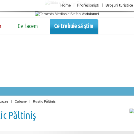
Home
|
Profesionişti
|
Broşuri turistice
m
Ce facem
Ce trebuie să știm
cazez
|
Cabane
|
Rustic Păltiniş
ic Păltiniş