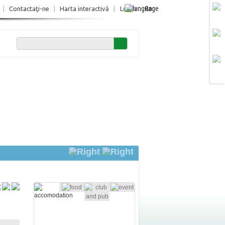
Ro
|
Contactaţi-ne
|
Harta interactivă
|
Login