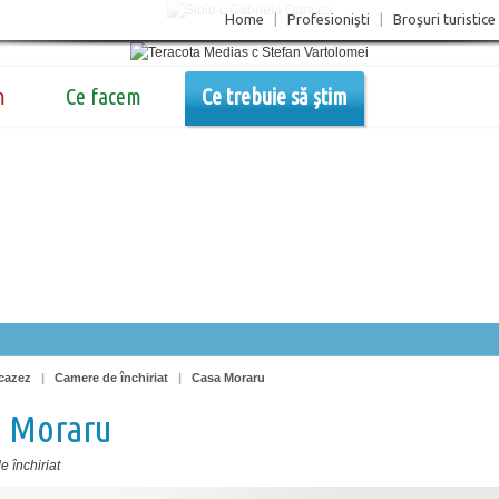
Home
|
Profesionişti
|
Broşuri turistice
m
Ce facem
Ce trebuie să știm
cazez
|
Camere de închiriat
|
Casa Moraru
a Moraru
 închiriat