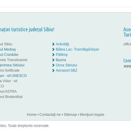
nației turistice județul Sibiu!
Aso
Tur
ul Sibiu
Activităţi
offi
ul Mediaş
Bâlea Lac- Transfăgărășan
ul Cisnădie
Păltiniş
nele Transilvaniei
Bazna
Cons
inimea Sibiului
Ocna Sibiului
www.
ici fortificate
Aeroport SBZ
tan - sit UNESCO
 Viilor - sit
CO
eul ASTRA
ul Brukenthal
Home
•
Contactaţi-ne
•
Sitemap
•
Menţiuni legale
iu. Toate drepturile rezervate.