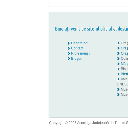
Bine aţi venit pe site-ul oficial al desti
Despre noi
Oraş
Contact
Oraş
Profesionişti
Oraş
Broşuri
Coli
Mărg
Biser
Bier
Valea
UNES
Muz
Muze
Copyright © 2026 Asociaţia Judeţeană de Turism Sib