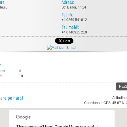
ate:
Adresa:
biului
Str. Băilor, nr. 14
Tel. fix:
+4 0269 541812
Tel. mobil:
+4 0740915 219
E-mail
e
ere
4
ri
10
REZ
nare pe hartă
Altitudin
Coordonate GPS: 45.87 N, 
This page can't load Google Maps correctly.