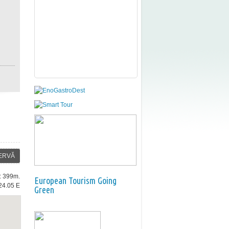
ERVĂ
e: 399m.
European Tourism Going
24.05 E
Green