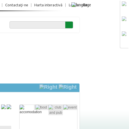
Ro
|
Contactaţi-ne
|
Harta interactivă
|
Login