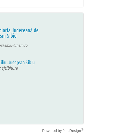
ciația Județeană de
ism Sibiu
ce@sibiu-turism.ro
iliul Județean Sibiu
cjsibiu.ro
®
Powered by
JustDesign