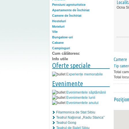
Localit
Pensiuni agroturistice
Ocna Si
Apartamente de închiriat
Camere de închiriat
Hosteluri
Moteluri
Vile
Bungalow-uri
Cabane
Campinguri
Cum călătoresc
Info utile
Camere
Oferte speciale
Tip camer
Total cam
Experiențe memorabile
Total locu
Evenimente
Evenimentele săptămânii
Evenimentele lunii
Poziţio
Evenimentele anului
Filarmonica de Stat Sibiu
Teatrul Naţional „Radu Stanca”
Teatrul Gong
Teatrul de Balet Sibiu