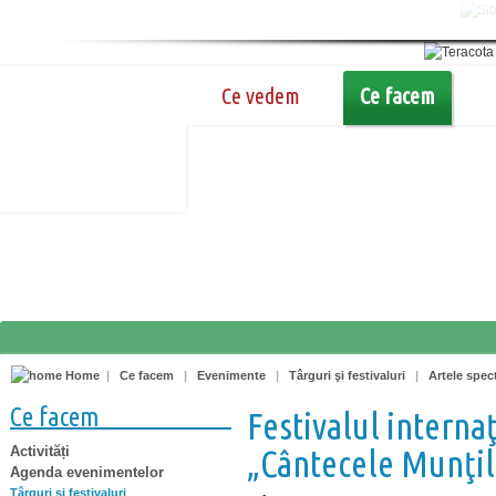
Ce vedem
Ce facem
Home
|
Ce facem
|
Evenimente
|
Târguri şi festivaluri
|
Artele spec
Ce facem
Festivalul interna
Activități
„Cântecele Munţi
Agenda evenimentelor
Târguri şi festivaluri