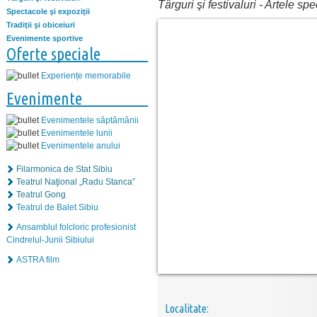
Târguri şi festivaluri
-
Artele spe
Spectacole şi expoziţii
Tradiţii şi obiceiuri
Evenimente sportive
Oferte speciale
Experiențe memorabile
Evenimente
Evenimentele săptămânii
Evenimentele lunii
Evenimentele anului
Filarmonica de Stat Sibiu
Teatrul Naţional „Radu Stanca”
Teatrul Gong
Teatrul de Balet Sibiu
Ansamblul folcloric profesionist
Cindrelul-Junii Sibiului
ASTRA film
Localitate: