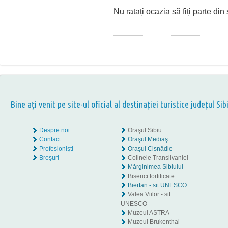
Nu ratați ocazia să fiți parte di
Bine aţi venit pe site-ul oficial al destinației turistice județul Sib
Despre noi
Oraşul Sibiu
Contact
Oraşul Mediaş
Profesionişti
Oraşul Cisnădie
Broşuri
Colinele Transilvaniei
Mărginimea Sibiului
Biserici fortificate
Biertan - sit UNESCO
Valea Viilor - sit
UNESCO
Muzeul ASTRA
Muzeul Brukenthal