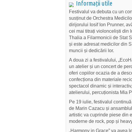
Informații utile
Festivalul va debuta cu un con
susținut de Orchestra Medicilo
dirijorului Iosif Ion Prunner, a
cei mai titrați violonceliști d
Thalia a Filarmonicii de Stat 
și este adresat medicilor din S
muncii și dedicării lor.
A doua zi a festivalului, „EcoH
un atelier și un concert de pe
oferi copiilor ocazia de a desc
confecționa din materiale recic
spectacol dinamic și interactiv,
atelierului, percuționista Mia
Pe 19 iulie, festivalul continu
de Marin Cazacu și ansamblul
artistic va cuprinde piese din e
moderne de rock, pop și heavy
„Harmony in Grace” va avea loc