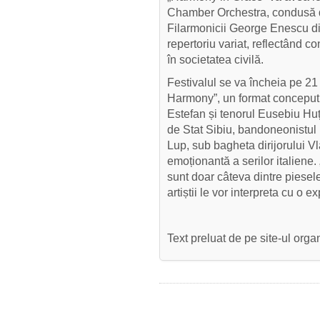
Chamber Orchestra, condusă d
Filarmonicii George Enescu di
repertoriu variat, reflectând co
în societatea civilă.
Festivalul se va încheia pe 21 
Harmony”, un format conceput d
Estefan și tenorul Eusebiu Hu
de Stat Sibiu, bandoneonistul 
Lup, sub bagheta dirijorului V
emoționantă a serilor italiene. 
sunt doar câteva dintre piesele 
artiștii le vor interpreta cu o e
Text preluat de pe site-ul organ