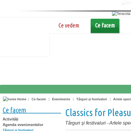
Ce vedem
Ce facem
Home
|
Ce facem
|
Evenimente
|
Târguri şi festivaluri
|
Artele spec
Ce facem
Classics for Pleas
Activități
Târguri şi festivaluri
-
Artele spe
Agenda evenimentelor
Târguri şi festivaluri