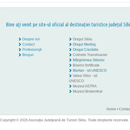
Bine aţi venit pe site-ul oficial al destinației turistice județul Sib
Despre noi
Oraşul Sibiu
Contact
Oraşul Mediaş
Profesionişti
Oraşul Cisnădie
Broşuri
Colinele Transilvaniei
Mărginimea Sibiului
Biserici fortificate
Biertan - sit UNESCO
Valea Viilor - sit
UNESCO
Muzeul ASTRA
Muzeul Brukenthal
Home
•
Contac
Copyright © 2026 Asociaţia Judeţeană de Turism Sibiu. Toate drepturile rezervate.