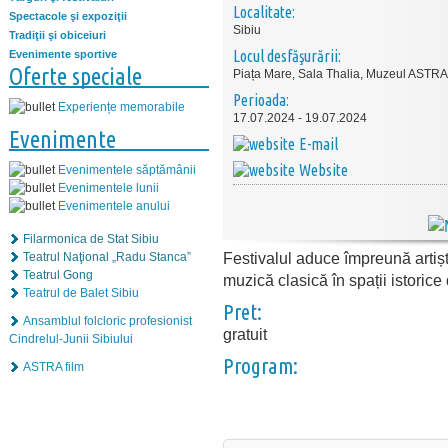
Localitate:
Spectacole şi expoziţii
Sibiu
Tradiţii şi obiceiuri
Locul desfăşurării:
Evenimente sportive
Oferte speciale
Piața Mare, Sala Thalia, Muzeul ASTRA
Perioada:
Experiențe memorabile
17.07.2024 - 19.07.2024
Evenimente
E-mail
Website
Evenimentele săptămânii
Evenimentele lunii
Evenimentele anului
Filarmonica de Stat Sibiu
Festivalul aduce împreună artiști
Teatrul Naţional „Radu Stanca”
Teatrul Gong
muzică clasică în spații istorice 
Teatrul de Balet Sibiu
Pret:
Ansamblul folcloric profesionist
gratuit
Cindrelul-Junii Sibiului
Program:
ASTRA film