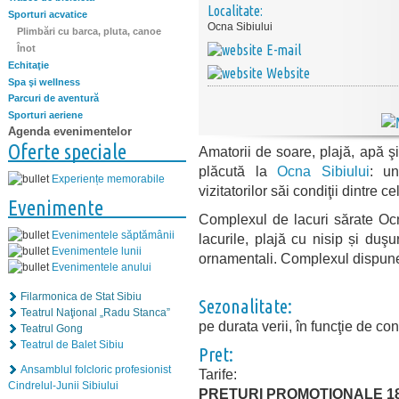
Localitate:
Sporturi acvatice
Ocna Sibiului
Plimbări cu barca, pluta, canoe
E-mail
Înot
Echitaţie
Website
Spa şi wellness
Parcuri de aventură
Sporturi aeriene
Agenda evenimentelor
Oferte speciale
Amatorii de soare, plajă, apă ş
plăcută la
Ocna Sibiului
: un
Experiențe memorabile
vizitatorilor săi condiţii dintre 
Evenimente
Complexul de lacuri sărate Ocn
Evenimentele săptămânii
lacurile, plajă cu nisip și duş
Evenimentele lunii
ornamentali. Complexul dispune
Evenimentele anului
Filarmonica de Stat Sibiu
Sezonalitate:
Teatrul Naţional „Radu Stanca”
pe durata verii, în funcţie de con
Teatrul Gong
Teatrul de Balet Sibiu
Pret:
Ansamblul folcloric profesionist
Tarife:
Cindrelul-Junii Sibiului
PREȚURI PROMOȚIONALE 18.05 