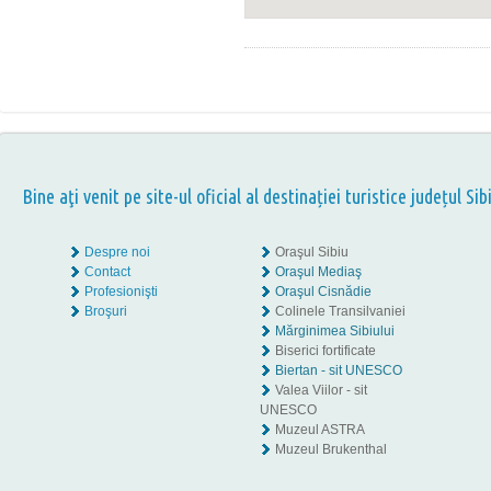
Bine aţi venit pe site-ul oficial al destinației turistice județul Sib
Despre noi
Oraşul Sibiu
Contact
Oraşul Mediaş
Profesionişti
Oraşul Cisnădie
Broşuri
Colinele Transilvaniei
Mărginimea Sibiului
Biserici fortificate
Biertan - sit UNESCO
Valea Viilor - sit
UNESCO
Muzeul ASTRA
Muzeul Brukenthal