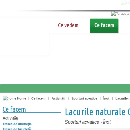
Ce vedem
Ce facem
Home
|
Ce facem
|
Activități
|
Sporturi acvatice
|
Înot
|
Lacurile 
Ce facem
Lacurile naturale 
Activități
Sporturi acvatice
-
Înot
Trasee de drumeţie
Trasee de bicicletă