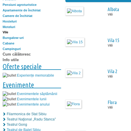
Pensiuni agroturistice
Albota
Apartamente de închiriat
Vilă
Camere de închiriat
Hosteluri
Moteluri
Vile
Bungalow-uri
Vila 15
Cabane
Vilă
Campinguri
Cum călătoresc
Info utile
Oferte speciale
Vila 2
Experiențe memorabile
Vilă
Evenimente
Evenimentele săptămânii
Evenimentele lunii
Flora
Evenimentele anului
Vilă
Filarmonica de Stat Sibiu
Teatrul Naţional „Radu Stanca”
Teatrul Gong
Teatrul de Balet Sibiu