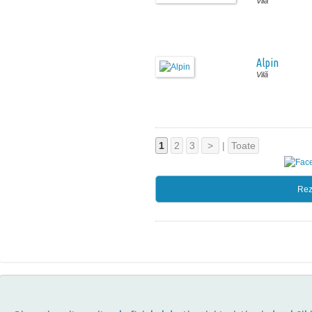
Vilă
Alpin
Vilă
1
2
3
>
|
Toate
Rez