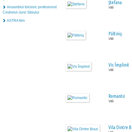
Ştefana
Ansamblul folcloric profesionist
Vilă
Cindrelul-Junii Sibiului
ASTRA film
Păltiniş
Vilă
Vis Împlinit
Vilă
Romantic
Vilă
Vila Dintre B