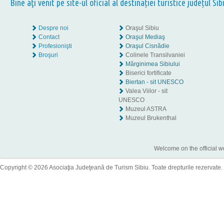
Bine aţi venit pe site-ul oficial al destinației turistice județul Sib
Despre noi
Oraşul Sibiu
Contact
Oraşul Mediaş
Profesionişti
Oraşul Cisnădie
Broşuri
Colinele Transilvaniei
Mărginimea Sibiului
Biserici fortificate
Biertan - sit UNESCO
Valea Viilor - sit
UNESCO
Muzeul ASTRA
Muzeul Brukenthal
Welcome on the official w
Copyright © 2026 Asociaţia Judeţeană de Turism Sibiu. Toate drepturile rezervate.