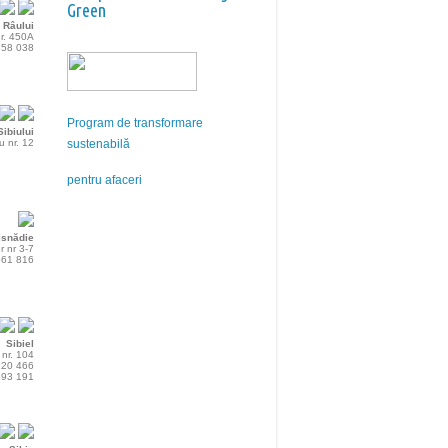
Green
 Râului
 nr. 450A
 858 038
Program de transformare
ibiului
u nr. 12
sustenabilă
pentru afaceri
isnădie
 nr 3-7
 561 816
Sibiel
, nr. 104
 220 466
 393 191