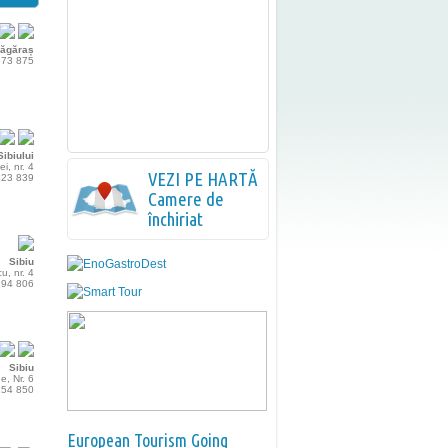
Făgăraș
 573 875
ibiului
ei, nr. 4
VEZI PE HARTĂ
 623 839
Camere de
închiriat
Sibiu
u, nr. 4
 294 806
Sibiu
e, Nr. 6
 154 850
European Tourism Going