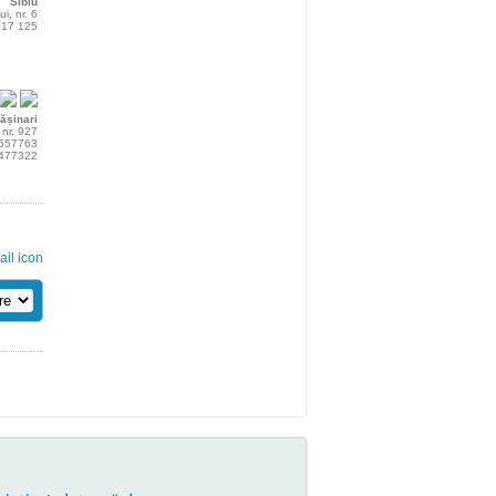
Sibiu
i, nr. 6
 017 125
ășinari
, nr. 927
69557763
0477322