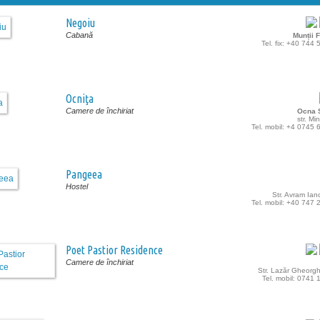
Negoiu
Cabană
Munții 
Tel. fix: +40 744
Ocniţa
Camere de închiriat
Ocna S
str. Min
Tel. mobil: +4 0745
Pangeea
Hostel
Str. Avram Ianc
Tel. mobil: +40 747
Poet Pastior Residence
Camere de închiriat
Str. Lazăr Gheorgh
Tel. mobil: 0741