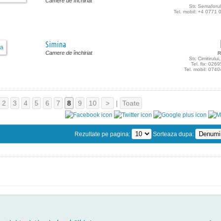
Camere de închiriat
Str. Semaforulu
Tel. mobil: +4 0771
Simina
Camere de închiriat
R
Str. Cimitirului
Tel. fix: 02
Tel. mobil: 074
2
3
4
5
6
7
8
9
10
>
|
Toate
Rezultate pe pagina:
Sorteaza dupa: