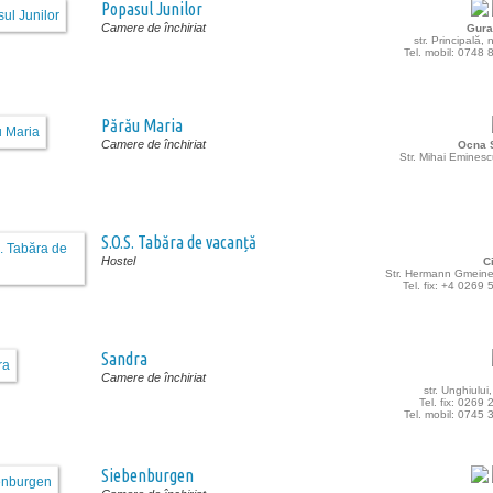
Popasul Junilor
Camere de închiriat
Gura
str. Principală,
Tel. mobil: 0748
Părău Maria
Camere de închiriat
Ocna S
Str. Mihai Eminesc
S.O.S. Tabăra de vacanță
Hostel
C
Str. Hermann Gmeiner
Tel. fix: +4 0269
Sandra
Camere de închiriat
str. Unghiului
Tel. fix: 0269
Tel. mobil: 0745
Siebenburgen