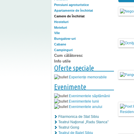
Pensiuni agroturistice
Apartamente de închiriat
Camere de închiriat
Hosteluri
Moteluri
Vile
Bungalow-uri
Cabane
Campinguri
Cum călătoresc
Info utile
Oferte speciale
Experiențe memorabile
Evenimente
Evenimentele săptămânii
Evenimentele lunii
Evenimentele anului
Filarmonica de Stat Sibiu
Teatrul Naţional „Radu Stanca”
Teatrul Gong
Teatrul de Balet Sibiu