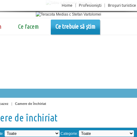
Home
|
Profesionişti
|
Broşuri turistice
m
Ce facem
Ce trebuie să știm
cazez
|
Camere de închiriat
re de închiriat
te:
Categorie: