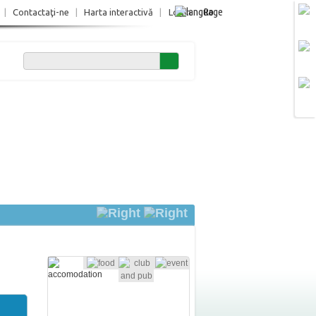
Ro
|
Contactaţi-ne
|
Harta interactivă
|
Login