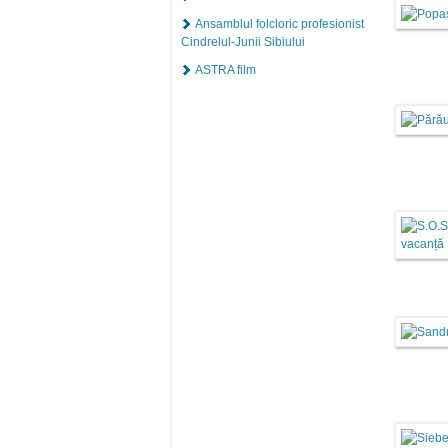
Ansamblul folcloric profesionist
Cindrelul-Junii Sibiului
ASTRA film