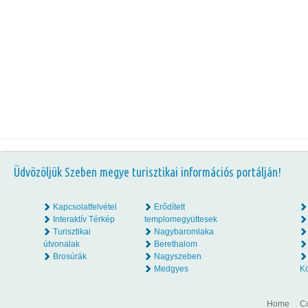
Üdvözöljük Szeben megye turisztikai információs portálján!
Kapcsolatfelvétel
Erődített
Interaktív Térkép
templomegyüttesek
Turisztikai
Nagybaromlaka
útvonalak
Berethalom
Brosúrák
Nagyszeben
Medgyes
K
Home
Co