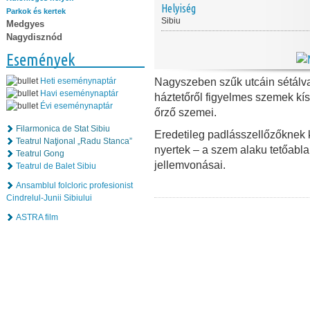
Helyiség
Parkok és kertek
Sibiu
Medgyes
Nagydisznód
Események
Nagyszeben szűk utcáin sétálva
Heti eseménynaptár
Havi eseménynaptár
háztetőről figyelmes szemek kísé
Évi eseménynaptár
őrző szemei.
Filarmonica de Stat Sibiu
Eredetileg padlásszellőzőknek k
Teatrul Naţional „Radu Stanca”
nyertek –
a szem alaku tetőabl
Teatrul Gong
jellemvonásai.
Teatrul de Balet Sibiu
Ansamblul folcloric profesionist
Cindrelul-Junii Sibiului
ASTRA film