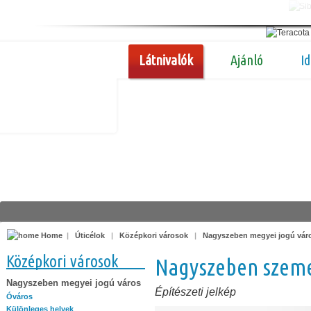
Látnivalók
Ajánló
I
Home
|
Úticélok
|
Középkori városok
|
Nagyszeben megyei jogú vár
Középkori városok
Nagyszeben szem
Nagyszeben megyei jogú város
Építészeti jelkép
Óváros
Különleges helyek