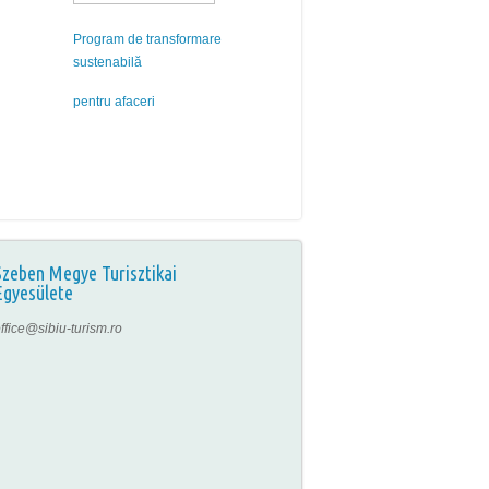
Program de transformare
sustenabilă
pentru afaceri
Szeben Megye Turisztikai
Egyesülete
ffice@sibiu-turism.ro