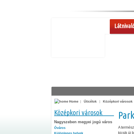
Látnival
Home
|
Úticélok
|
Középkori városok
Középkori városok
Park
Nagyszeben megyei jogú város
A termész
Óváros
kicsik új 
Különleges helyek