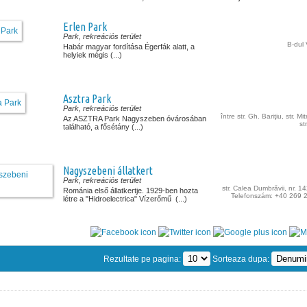
Erlen Park
Park, rekreációs terület
B-dul 
Habár magyar fordítása Égerfák alatt, a
helyiek mégis (...)
Asztra Park
Park, rekreációs terület
între str. Gh. Bariţiu, str. Mit
Az ASZTRA Park Nagyszeben óvárosában
st
található, a fősétány (...)
Nagyszebeni állatkert
Park, rekreációs terület
str. Calea Dumbrăvii, nr. 14
Románia első állatkertje. 1929-ben hozta
Telefonszám: +40 269 
létre a "Hidroelectrica" Vízerőmű (...)
Rezultate pe pagina:
Sorteaza dupa: