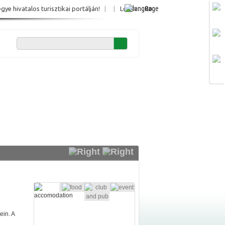
Ro
e hivatalos turisztikai portálján!
|
|
Login
ein. A