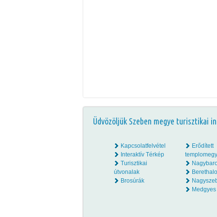
Üdvözöljük Szeben megye turisztikai in
Kapcsolatfelvétel
Erődített
Interaktív Térkép
templomegy
Turisztikai
Nagybar
útvonalak
Beretha
Brosúrák
Nagysze
Medgyes