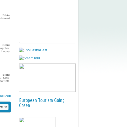
Sibiu
Victoriei
Sibiu
ropoliei,
r. Lupaş
Sibiu
2, Sibiu
252 996
European Tourism Going
Green