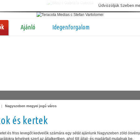
Üdvözöljük Szeben megy
ók
Ajánló
Idegenforgalom
|
Nagyszeben megyei jogú város
ok és kertek
etet és friss levegőt kedvelők számára egy sétát ajánlunk Nagyszeben zöld ösvény
barátokra tehetnek szert az állatkertben, ahol 68 állat- és madárfajt mutatnak be.