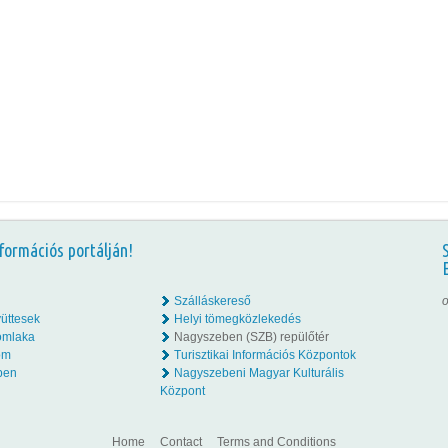
formációs portálján!
Szálláskereső
o
üttesek
Helyi tömegközlekedés
omlaka
Nagyszeben (SZB) repülőtér
lom
Turisztikai Információs Központok
ben
Nagyszebeni Magyar Kulturális
Központ
Home
Contact
Terms and Conditions