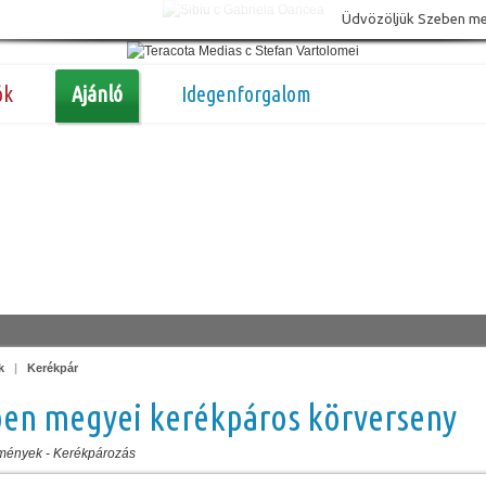
Üdvözöljük Szeben megy
ók
Ajánló
Idegenforgalom
k
|
Kerékpár
ben megyei kerékpáros körverseny
mények
-
Kerékpározás