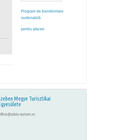
Program de transformare
sustenabilă
pentru afaceri
Szeben Megye Turisztikai
Egyesülete
ffice@sibiu-turism.ro