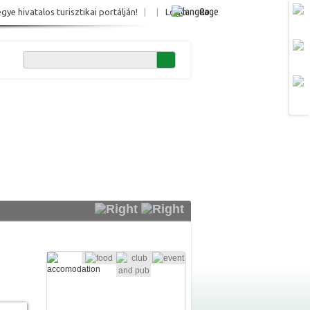
Ro
e hivatalos turisztikai portálján!
|
|
Login