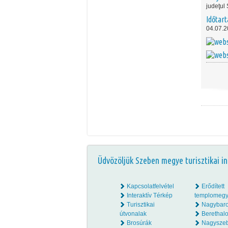
judeţul 
Időtar
04.07.2
Üdvözöljük Szeben megye turisztikai in
Kapcsolatfelvétel
Erődített
Interaktív Térkép
templomegy
Turisztikai
Nagybar
útvonalak
Beretha
Brosúrák
Nagysze