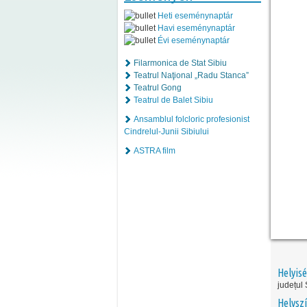
Heti eseménynaptár
Havi eseménynaptár
Évi eseménynaptár
Filarmonica de Stat Sibiu
Teatrul Naţional „Radu Stanca”
Teatrul Gong
Teatrul de Balet Sibiu
Ansamblul folcloric profesionist
Cindrelul-Junii Sibiului
ASTRA film
Helyis
județul 
Helyszí