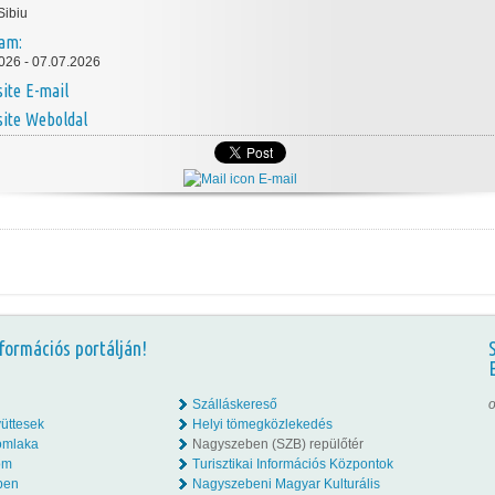
Sibiu
tam:
026 - 07.07.2026
E-mail
Weboldal
E-mail
formációs portálján!
Szálláskereső
o
üttesek
Helyi tömegközlekedés
omlaka
Nagyszeben (SZB) repülőtér
lom
Turisztikai Információs Központok
ben
Nagyszebeni Magyar Kulturális