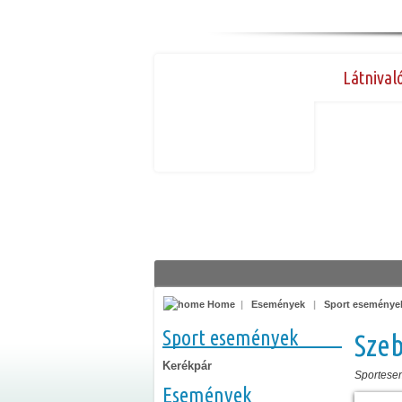
Látnival
Home
|
Események
|
Sport eseménye
Sport események
Sze
Kerékpár
Sportese
Események