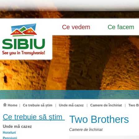
Ce vedem
Ce facem
Home
|
Ce trebuie să știm
|
Unde mă cazez
|
Camere de închiriat
|
Two B
Ce trebuie să știm
Two Brothers
Unde mă cazez
Camere de închiriat
Hoteluri
Pensiuni