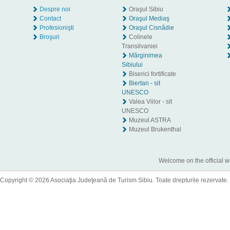
Despre noi
Oraşul Sibiu
Contact
Oraşul Mediaş
Profesionişti
Oraşul Cisnădie
Broşuri
Colinele
Transilvaniei
Mărginimea
Sibiului
Biserici fortificate
Biertan - sit
UNESCO
Valea Viilor - sit
UNESCO
Muzeul ASTRA
Muzeul Brukenthal
Welcome on the official w
Copyright © 2026 Asociaţia Judeţeană de Turism Sibiu. Toate drepturile rezervate.