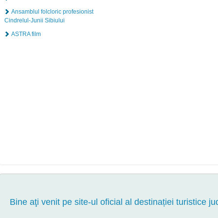
Ansamblul folcloric profesionist
Cindrelul-Junii Sibiului
ASTRA film
Bine aţi venit pe site-ul oficial al destinației turistice ju