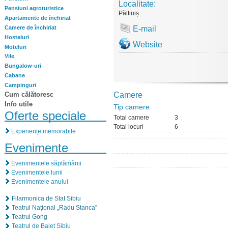
Localitate:
Pensiuni agroturistice
Păltiniș
Apartamente de închiriat
Camere de închiriat
E-mail
Hosteluri
Website
Moteluri
Vile
Bungalow-uri
Cabane
Campinguri
Cum călătoresc
Camere
Info utile
Tip camere
Oferte speciale
Total camere
3
Total locuri
6
Experiențe memorabile
Evenimente
Evenimentele săptămânii
Evenimentele lunii
Evenimentele anului
Filarmonica de Stat Sibiu
Teatrul Naţional „Radu Stanca”
Teatrul Gong
Teatrul de Balet Sibiu